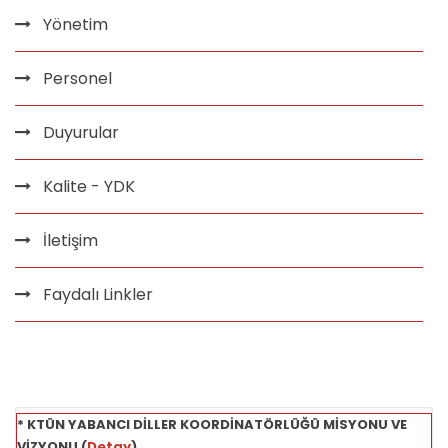
Yönetim
Personel
Duyurular
Kalite - YDK
İletişim
Faydalı Linkler
* KTÜN YABANCI DİLLER KOORDİNATÖRLÜĞÜ MİSYONU VE
VİZYONU (
Detay
)