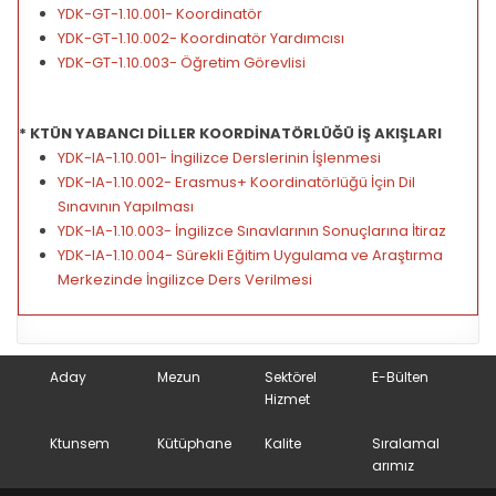
YDK-GT-1.10.001- Koordinatör
YDK-GT-1.10.002- Koordinatör Yardımcısı
YDK-GT-1.10.003- Öğretim Görevlisi
* KTÜN YABANCI DİLLER KOORDİNATÖRLÜĞÜ İŞ AKIŞLARI
YDK-IA-1.10.001- İngilizce Derslerinin İşlenmesi
YDK-IA-1.10.002- Erasmus+ Koordinatörlüğü İçin Dil
Sınavının Yapılması
YDK-IA-1.10.003- İngilizce Sınavlarının Sonuçlarına İtiraz
YDK-IA-1.10.004- Sürekli Eğitim Uygulama ve Araştırma
Merkezinde İngilizce Ders Verilmesi
Aday
Mezun
Sektörel
E-Bülten
Hizmet
Ktunsem
Kütüphane
Kalite
Sıralamal
arımız