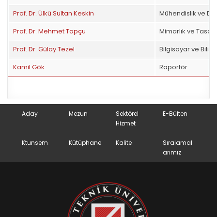
Prof. Dr. Ülkü Sultan Keskin
Mühendislik ve Doğ
Prof. Dr. Mehmet Topçu
Mimarlık ve Tasarı
Prof. Dr. Gülay Tezel
Bilgisayar ve Bilişi
Kamil Gök
Raportör
Aday
Mezun
Sektörel
E-Bülten
Hizmet
Ktunsem
Kütüphane
Kalite
Sıralamal
arımız