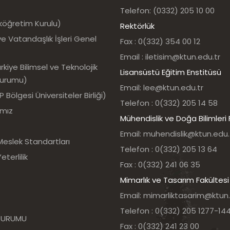
Telefon: (0332) 205 10 00
köğretim Kurulu)
Rektörlük
e Vatandaşlık İşleri Genel
Fax : 0(332) 354 00 12
Email : iletisim@ktun.edu.tr
kiye Bilimsel ve Teknolojik
Lisansüstü Eğitim Enstitüsü
Kurumu)
Email: lee@ktun.edu.tr
Bölgesi Üniversiteler Birliği)
Telefon : 0(332) 205 14 58
ımız
Mühendislik ve Doğa Bilimleri 
Email: muhendislik@ktun.edu.
Meslek Standartları
Telefon : 0(332) 205 13 64
eterlilik
Fax : 0(332) 241 06 35
Mimarlık ve Tasarım Fakültesi
Email: mimarliktasarim@ktun.
Telefon : 0(332) 205 1277-14
 KURUMU
Fax : 0(332) 241 23 00