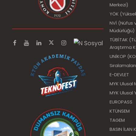
Merkezi)
YÖK (Yükse
NVİ (Nüfus v
Müdürlüğü)
TÜBİTAK (Tür
Araştırma 
UNİKOP (KOP 
Sıralamalar
E-DEVLET
MYK Ulusal 
MYK Ulusal Y
EUROPASS
KTÜNSEM
TAGEM
BASIN İLAN