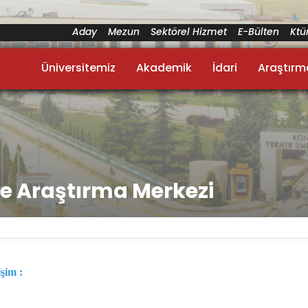
Aday
Mezun
Sektörel Hizmet
E-Bülten
Kt
Üniversitemiz
Akademik
İdari
Araştırm
ve Araştırma Merkezi
işim :