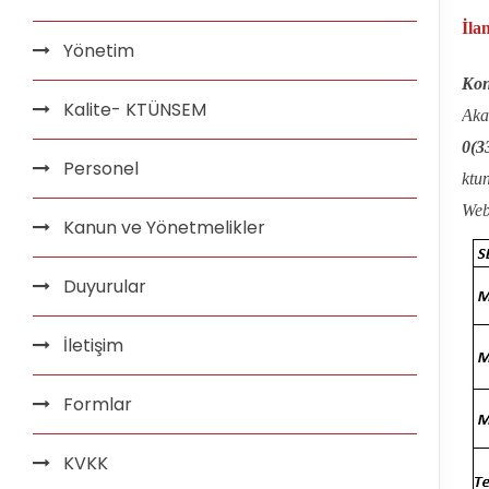
İla
Yönetim
Kon
Kalite- KTÜNSEM
Aka
0(3
Personel
ktu
Web 
Kanun ve Yönetmelikler
Duyurular
İletişim
Formlar
KVKK