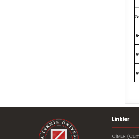
Linkler
CİMER (Cumh