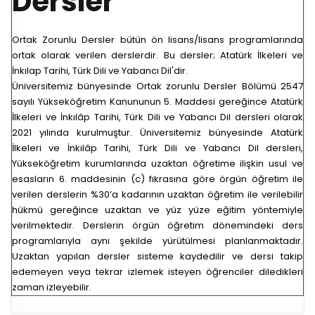
Dersler
Ortak Zorunlu Dersler bütün ön lisans/lisans programlarında
ortak olarak verilen derslerdir. Bu dersler; Atatürk İlkeleri ve
İnkılap Tarihi, Türk Dili ve Yabancı Dil'dir.
Üniversitemiz bünyesinde Ortak zorunlu Dersler Bölümü 2547
sayılı Yükseköğretim Kanununun 5. Maddesi gereğince Atatürk
İlkeleri ve İnkılâp Tarihi, Türk Dili ve Yabancı Dil dersleri olarak
2021 yılında kurulmuştur. Üniversitemiz bünyesinde Atatürk
İlkeleri ve İnkılâp Tarihi, Türk Dili ve Yabancı Dil dersleri,
Yükseköğretim kurumlarında uzaktan öğretime ilişkin usul ve
esasların 6. maddesinin (c) fıkrasına göre örgün öğretim ile
verilen derslerin %30’a kadarının uzaktan öğretim ile verilebilir
hükmü gereğince uzaktan ve yüz yüze eğitim yöntemiyle
verilmektedir.
Derslerin örgün öğretim dönemindeki ders
programlarıyla aynı şekilde yürütülmesi planlanmaktadır.
Uzaktan yapılan
dersler sisteme kaydedilir ve dersi takip
edemeyen veya tekrar izlemek isteyen öğrenciler diledikleri
zaman izleyebilir.