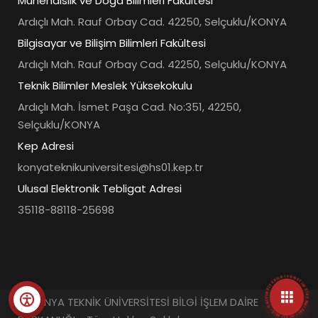
Mühendislik ve Doğa Bilimleri Fakültesi
Ardıçlı Mah. Rauf Orbay Cad. 42250, Selçuklu/KONYA
Bilgisayar ve Bilişim Bilimleri Fakültesi
Ardıçlı Mah. Rauf Orbay Cad. 42250, Selçuklu/KONYA
Teknik Bilimler Meslek Yüksekokulu
Ardıçlı Mah. İsmet Paşa Cad. No:351, 42250,
Selçuklu/KONYA
Kep Adresi
konyateknikuniversitesi@hs01.kep.tr
Ulusal Elektronik Tebligat Adresi
35118-88118-25698
• ÜNIVERSITE BILGI YÖNETIM SISTEMLERI • HIZLI ERIŞIM MENÜSÜ •
© KONYA TEKNİK ÜNİVERSİTESİ BİLGİ İŞLEM DAİRE