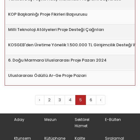
KOP Başkanlığı Proje Fikirleri Başvurusu
Milli Teknoloji Atölyeleri Proje Desteği Çağrıları
KOSGEB'den Üretime Yönelik 1.500.000 TL Girişimcilik Desteği We
6. Doğu Marmara Uluslararası Proje Pazarı 2024
Uluslararası Ödüllü Ar-Ge Proje Pazarı
‹
2
3
4
5
6
›
Aday
Mezun
Sektörel
E-Bülten
Hizmet
Ktunsem
Kütüphane
Kalite
Sıralamal