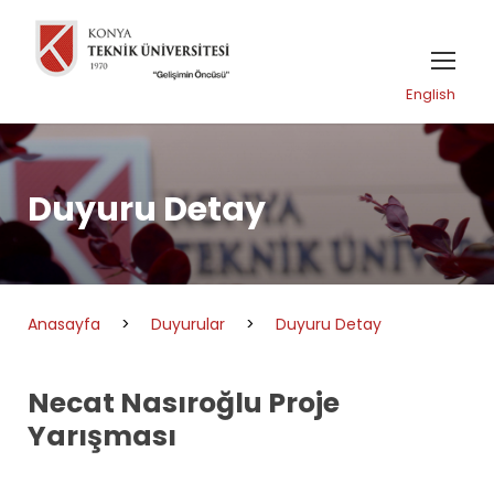
English
Duyuru Detay
Anasayfa
>
Duyurular
>
Duyuru Detay
Necat Nasıroğlu Proje
Yarışması