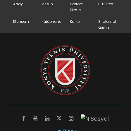
Aday
Mezun
Sektörel
E-Bülten
Hizmet
Ktunsem
Kütüphane
Kalite
Sıralamal
arımız