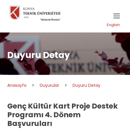
English
Duyuru Detay
Anasayfa
>
Duyurular
>
Duyuru Detay
Genç Kültür Kart Proje Destek
Programı 4. Dönem
Başvuruları