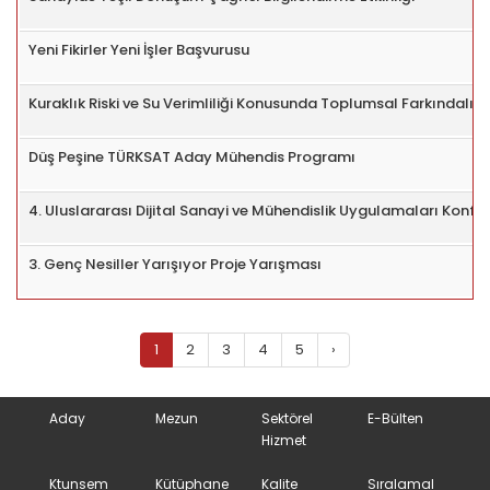
Yeni Fikirler Yeni İşler Başvurusu
Kuraklık Riski ve Su Verimliliği Konusunda Toplumsal Farkındalığı
Düş Peşine TÜRKSAT Aday Mühendis Programı
4. Uluslararası Dijital Sanayi ve Mühendislik Uygulamaları Konfe
3. Genç Nesiller Yarışıyor Proje Yarışması
1
2
3
4
5
›
Aday
Mezun
Sektörel
E-Bülten
Hizmet
Ktunsem
Kütüphane
Kalite
Sıralamal