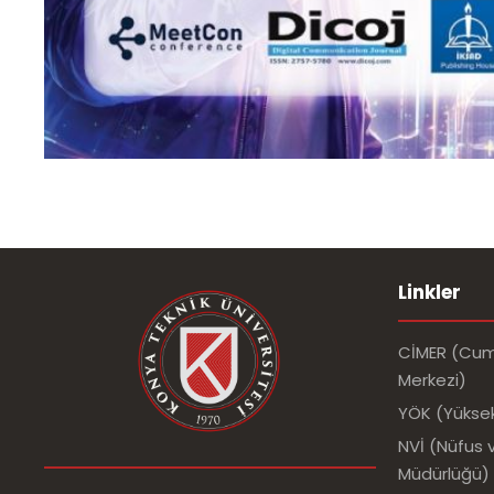
Linkler
CİMER (Cumh
Merkezi)
YÖK (Yükse
NVİ (Nüfus v
Müdürlüğü)