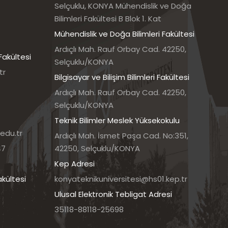
Selçuklu, KONYA Mühendislik ve Doğa
Bilimleri Fakültesi B Blok 1. Kat
Mühendislik ve Doğa Bilimleri Fakültesi
Ardıçlı Mah. Rauf Orbay Cad. 42250,
Fakültesi
Selçuklu/KONYA
tr
Bilgisayar ve Bilişim Bilimleri Fakültesi
Ardıçlı Mah. Rauf Orbay Cad. 42250,
Selçuklu/KONYA
Teknik Bilimler Meslek Yüksekokulu
edu.tr
Ardıçlı Mah. İsmet Paşa Cad. No:351,
47
42250, Selçuklu/KONYA
Kep Adresi
akültesi
konyateknikuniversitesi@hs01.kep.tr
Ulusal Elektronik Tebligat Adresi
35118-88118-25698