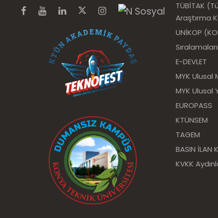
TÜBİTAK (Tür
Araştırma 
UNİKOP (KOP 
Sıralamalar
E-DEVLET
MYK Ulusal 
MYK Ulusal Y
EUROPASS
KTÜNSEM
TAGEM
BASIN İLAN
KVKK Aydın