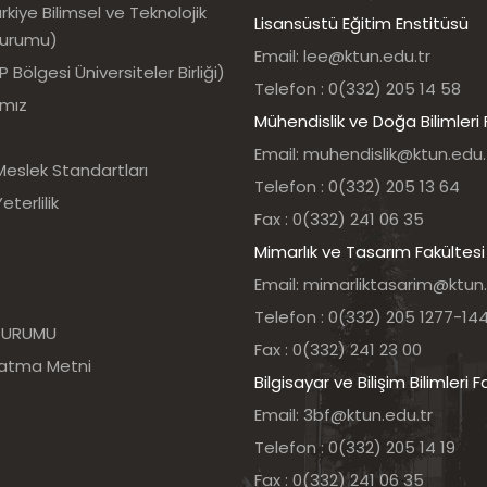
kiye Bilimsel ve Teknolojik
Lisansüstü Eğitim Enstitüsü
Kurumu)
Email: lee@ktun.edu.tr
Bölgesi Üniversiteler Birliği)
Telefon : 0(332) 205 14 58
ımız
Mühendislik ve Doğa Bilimleri 
Email: muhendislik@ktun.edu.
Meslek Standartları
Telefon : 0(332) 205 13 64
eterlilik
Fax : 0(332) 241 06 35
Mimarlık ve Tasarım Fakültesi
Email: mimarliktasarim@ktun.
Telefon : 0(332) 205 1277-14
 KURUMU
Fax : 0(332) 241 23 00
latma Metni
Bilgisayar ve Bilişim Bilimleri F
Email: 3bf@ktun.edu.tr
Telefon : 0(332) 205 14 19
Fax : 0(332) 241 06 35