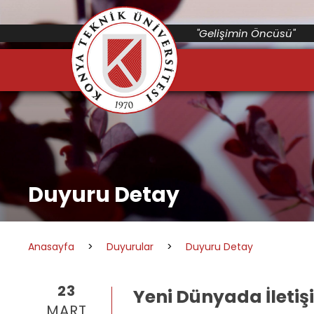
"Gelişimin Öncüsü"
Duyuru Detay
Anasayfa
>
Duyurular
>
Duyuru Detay
23
Yeni Dünyada İletiş
MART