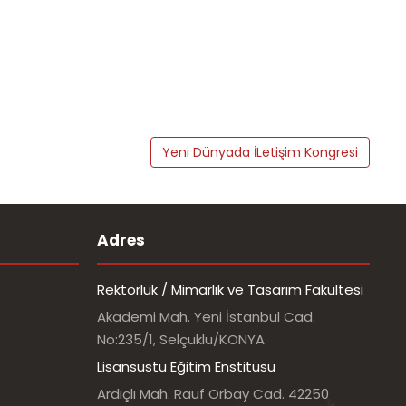
Yeni Dünyada İLetişim Kongresi
Adres
Rektörlük / Mimarlık ve Tasarım Fakültesi
Akademi Mah. Yeni İstanbul Cad.
No:235/1, Selçuklu/KONYA
Lisansüstü Eğitim Enstitüsü
Ardıçlı Mah. Rauf Orbay Cad. 42250