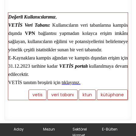
Değerli Kullanıcılarımız
,
VETİS Veri Tabanı:
Kullanıcıların veri tabanlarına kampüs
dışında
VPN
bağlantısı yapmadan kolayca erişim imkânı
sağlayan, kullanıcıların eğilimi ve potansiyellerini belirlemeye
yönelik çeşitli istatistikler sunan bir veri tabanıdır.
E-Kaynaklara kampüs ağından ve kampüs dışından erişim için
31.12.2023 tarihine kadar
VETİS portalı
kullanılmaya devam
edilecektir.
VETİS tanıtım broşürü için
tıklayınız.
vetis
veri tabanı
ktun
kütüphane
Aday
Mezun
Sektörel
E-Bülten
Hizmet