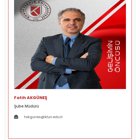
Fatih AKGÜNEŞ
Şube Müdürü
fakgunes@ktun.edu.tr