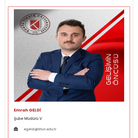
Emrah GELDİ
Şube Müdürü V.
egeldi@ktun.edu.tr