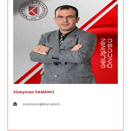
Süleyman SAMANCI
ssamanci@ktun.edu.tr