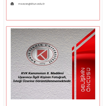
msezer@ktun.edu.tr