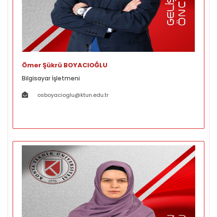
Ömer Şükrü BOYACIOĞLU
Bilgisayar İşletmeni
osboyacioglu@ktun.edu.tr