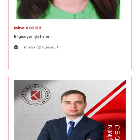
Mine BOZKIR
Bilgisayar İşletmeni
mbozkir@ktun.edu.tr