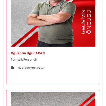
Oğuzhan Uğur ARAÇ
Temizlik Personeli
ouarac@ktun.edu.tr