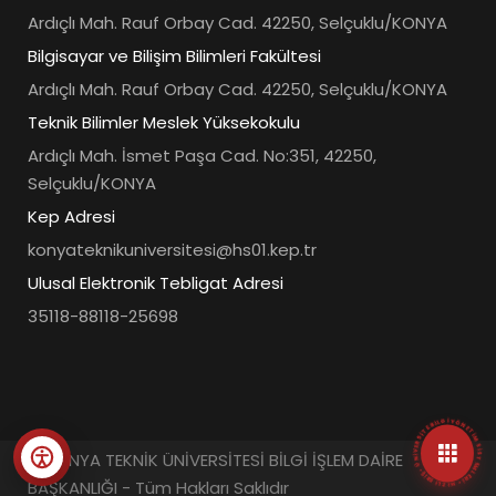
Ardıçlı Mah. Rauf Orbay Cad. 42250, Selçuklu/KONYA
Bilgisayar ve Bilişim Bilimleri Fakültesi
Ardıçlı Mah. Rauf Orbay Cad. 42250, Selçuklu/KONYA
Teknik Bilimler Meslek Yüksekokulu
Ardıçlı Mah. İsmet Paşa Cad. No:351, 42250,
Selçuklu/KONYA
Kep Adresi
konyateknikuniversitesi@hs01.kep.tr
Ulusal Elektronik Tebligat Adresi
35118-88118-25698
• ÜNIVERSITE BILGI YÖNETIM SISTEMLERI • HIZLI ERIŞIM MENÜSÜ •
© KONYA TEKNİK ÜNİVERSİTESİ BİLGİ İŞLEM DAİRE
BAŞKANLIĞI - Tüm Hakları Saklıdır