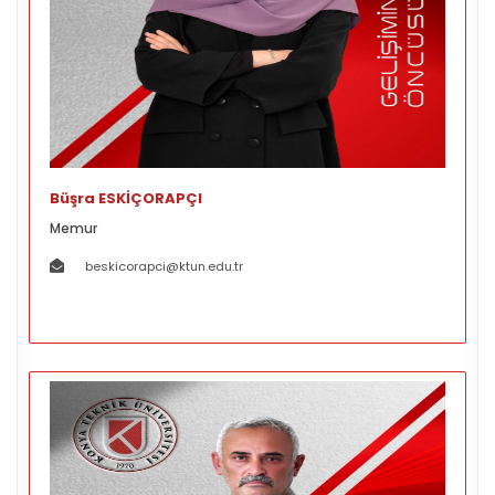
Büşra ESKİÇORAPÇI
Memur
beskicorapci@ktun.edu.tr