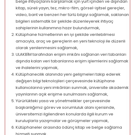
belge ihtiyaçlarını karşılamak için yurt içinden ve dışından
kitap, süreli yayın, tez, mikro-film, görsel-işitsel gereçler,
video, bant ve benzeri her türlü bilgiyi sağlamak, saklanan
bilgileri sistematik bir şekilde düzenleyerek ihtiyaç
sahiplerinin kullanımına hazır bulundurmak,
Kütüphane hizmetlerinin en iyi şekilde verilebilmesi
amacıyla, araç ve gereçlerin en yeni teknoloji ile düzenli
olarak yenilenmesini sağlamak,
ULAKBİM tarafından erişim imkânı sağlanan veri tabanları
dışında kalan veri tabanlarına erişim işlemlerini sağlamak
ve ihalelerini yapmak,
Kütüphanecilik alanında yeni gelişmeleri takip ederek
değişen bilgi teknolojileri çerçevesinde kütüphane
kullanıcılarına yeni imkânları sunmak, üniversite akademik
yayınlarının açık erişime sunulmasını sağlamak,
Yürürlükteki yasa ve yönetmelikler çerçevesinde
başkanlığımız görev ve sorumluluk alanı içerisinde,
üniversitemizi ilgilendiren konularda ilgili kurum ve
kuruluşlarla yazışmalar ve görüşmeler yapmak,
Kütüphaneler arasında ödünç kitap ve belge sağlama
hizmeti sunmak,