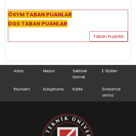
ÖSYM TABAN PUANLAR
DGS TABAN PUANLAR
Taban Puanlar
Aday
Mezun
Sektörel
E-Bülten
Hizmet
Ktunsem
Kütüphane
Kalite
Sıralamal
arımız