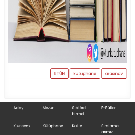
KTÜN
kütüphane
arasınav
Aday
Mezun
Sektörel
E-Bülten
Hizmet
Ktunsem
Kütüphane
Kalite
Sıralamal
arımız