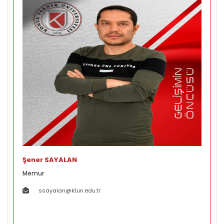
Şener SAYALAN
Memur
ssayalan@ktun.edu.tr