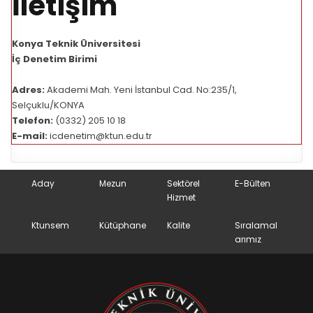
İletişim
Konya Teknik Üniversitesi
İç Denetim Birimi
Adres:
Akademi Mah. Yeni İstanbul Cad. No:235/1,
Selçuklu/KONYA
Telefon:
(0332) 205 10 18
E-mail:
icdenetim@ktun.edu.tr
Aday
Mezun
Sektörel
E-Bülten
Hizmet
Ktunsem
Kütüphane
Kalite
Sıralamal
arımız