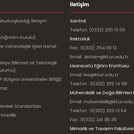
İletişim
urbaşkanlığı İletişim
Santral
Telefon: (0332) 205 10 00
köğretim Kurulu)
Rektörlük
e Vatandaşlık İşleri Genel
Fax : 0(332) 354 00 12
Email : iletisim@ktun.edu.tr
kiye Bilimsel ve Teknolojik
Lisansüstü Eğitim Enstitüsü
Kurumu)
Email: lee@ktun.edu.tr
Bölgesi Üniversiteler Birliği)
Telefon : 0(332) 205 14 58
ımız
Mühendislik ve Doğa Bilimleri 
Email: muhendislik@ktun.edu.
Meslek Standartları
Telefon : 0(332) 205 13 64
eterlilik
Fax : 0(332) 241 06 35
Mimarlık ve Tasarım Fakültesi