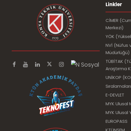
Linkler
CİMER (Cumh
Merkezi)
YÖK (Yükse
NVİ (Nüfus v
Müdürlüğü)
TÜBİTAK (Tür
Araştırma 
UNİKOP (KOP 
Sıralamalar
E-DEVLET
MYK Ulusal 
MYK Ulusal Y
EUROPASS
KTÜNSEM