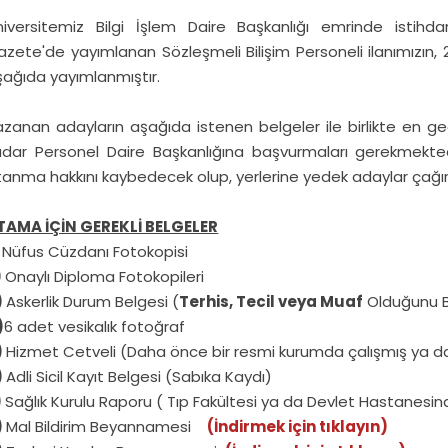
niversitemiz Bilgi İşlem Daire Başkanlığı emrinde istihd
zete'de yayımlanan Sözleşmeli Bilişim Personeli ilanımızın, 2
şağıda yayımlanmıştır.
azanan adayların aşağıda istenen belgeler ile birlikte en g
adar Personel Daire Başkanlığına başvurmaları gerekmekted
tanma hakkını kaybedecek olup, yerlerine yedek adaylar çağırı
TAMA İÇİN GEREKLİ BELGELER
)
Nüfus Cüzdanı Fotokopisi
)
Onaylı Diploma Fotokopileri
)
Askerlik Durum Belgesi (
Terhis, Tecil veya Muaf
Olduğunu B
)
6 adet vesikalık fotoğraf
)
Hizmet Cetveli (Daha önce bir resmi kurumda çalışmış ya da 
)
Adli Sicil Kayıt Belgesi (Sabıka Kaydı)
)
Sağlık Kurulu Raporu ( Tıp Fakültesi ya da Devlet Hastanesi
)
Mal Bildirim Beyannamesi
(İndirmek için tıklayın)