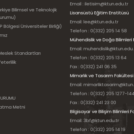
Email : iletisim@ktun.edu.tr
kiye Bilimsel ve Teknolojik
Lisansüstü Eğitim Enstitüsü
Kurumu)
Email: lee@ktun.edu.tr
Bölgesi Üniversiteler Birliği)
Telefon : 0(332) 205 14 58
ımız
Mühendislik ve Doğa Bilimleri 
Email: muhendislik@ktun.edu.
Meslek Standartları
Telefon : 0(332) 205 13 64
eterlilik
Fax : 0(332) 241 06 35
Mimarlık ve Tasarım Fakültesi
Email: mimarliktasarim@ktun.
Telefon : 0(332) 205 1277-14
 KURUMU
Fax : 0(332) 241 23 00
latma Metni
Bilgisayar ve Bilişim Bilimleri F
Email: 3bf@ktun.edu.tr
Telefon : 0(332) 205 14 19