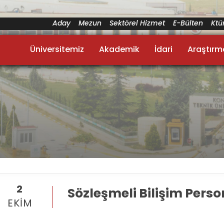
Aday
Mezun
Sektörel Hizmet
E-Bülten
Kt
Üniversitemiz
Akademik
İdari
Araştırm
2
Sözleşmeli Bilişim Perso
EKIM