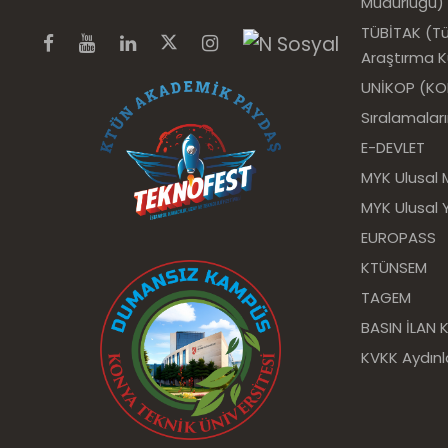
Müdürlüğü)
TÜBİTAK (Tür
Araştırma 
UNİKOP (KOP 
Sıralamalar
E-DEVLET
MYK Ulusal 
MYK Ulusal Y
EUROPASS
KTÜNSEM
TAGEM
BASIN İLAN
KVKK Aydın