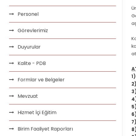
Ü
Personel
Ga
a
Görevlerimiz
K
k
Duyurular
a
Kalite - PDB
A
1
Formlar ve Belgeler
2
3
Mevzuat
4
5
Hizmet İçi Eğitim
6
7
Birim Faaliyet Raporları
8