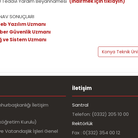
)
Tedavi Yardım Beyannamesi
(İndirmek için tıklayın)
INAV SONUÇLARI
eb Yazılım Uzmanı
iber Güvenlik Uzmanı
ğ ve Sistem Uzmanı
Konya Teknik Üni
İletişim
urbaşkanlığı İletişim
Santral
Telefon: (0332) 205 10 00
köğretim Kurulu)
Rektörlük
e Vatandaşlık İşleri Genel
Fax : 0(332) 354 00 12