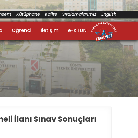
ünsem
Kütüphane
Kalite
Sıralamalarımız
English
a
Öğrenci
İletişim
e-KTÜN
neli İlanı Sınav Sonuçları