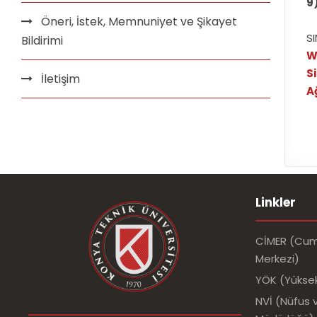
9
Öneri, İstek, Memnuniyet ve Şikayet
S
Bildirimi
W
S
İletişim
A
Linkler
CİMER (Cumh
Merkezi)
YÖK (Yükse
NVİ (Nüfus v