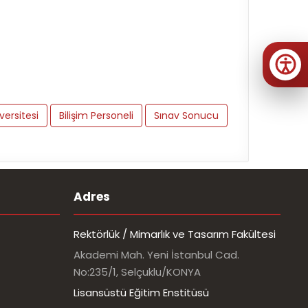
versitesi
Bilişim Personeli
Sınav Sonucu
Adres
Rektörlük / Mimarlık ve Tasarım Fakültesi
Akademi Mah. Yeni İstanbul Cad.
No:235/1, Selçuklu/KONYA
Lisansüstü Eğitim Enstitüsü