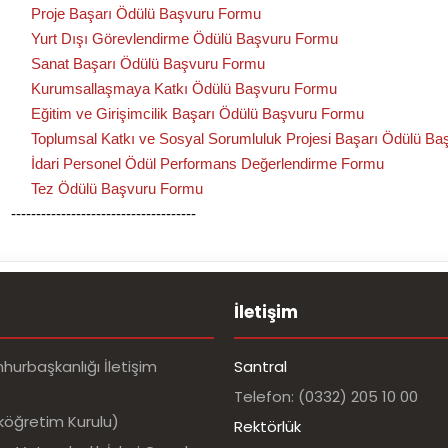
Proje Başarı Ödülü Başvuru Formu
Yurt Dışı Görevlendirme Ödülü Başvuru Formu
Sanat Başarı Ödülü Başvuru Formu
Kurumsallaşmaya Katkı Ödülü Başvuru Formu
Eğitim ve Girişimcilik Başarı Ödülü Başvuru Formu
Toplumsal Katkı ve Sosyal Sorumluluk Projesi Başarı Ödülü B
İdari Personel Ödül Performans Değerlendirme Formu
Tez Ödülü Başvuru Formu
---------------------------------
İletişim
urbaşkanlığı İletişim
Santral
Telefon: (0332) 205 10 00
köğretim Kurulu)
Rektörlük