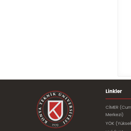
----
Linkler
CİMER (Cumh
Merkezi)
YÖK (Yükse