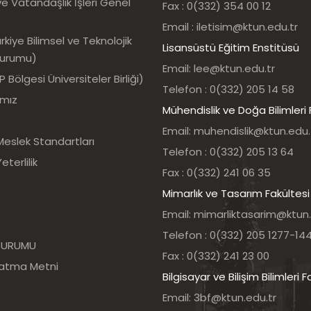
e Vatandaşlık İşleri Genel
Fax : 0(332) 354 00 12
Email : iletisim@ktun.edu.tr
kiye Bilimsel ve Teknolojik
Lisansüstü Eğitim Enstitüsü
Kurumu)
Email: lee@ktun.edu.tr
Bölgesi Üniversiteler Birliği)
Telefon : 0(332) 205 14 58
ımız
Mühendislik ve Doğa Bilimleri 
Email: muhendislik@ktun.edu.
Meslek Standartları
Telefon : 0(332) 205 13 64
eterlilik
Fax : 0(332) 241 06 35
Mimarlık ve Tasarım Fakültesi
Email: mimarliktasarim@ktun.
Telefon : 0(332) 205 1277-14
 KURUMU
Fax : 0(332) 241 23 00
latma Metni
Bilgisayar ve Bilişim Bilimleri F
Email: 3bf@ktun.edu.tr