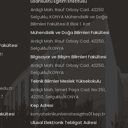
Lisansüstü Eğitim Enstitüsü
Ardıçlı Mah. Rauf Orbay Cad. 42250
Selçuklu, KONYA Mühendislik ve Doğa
Bilimleri Fakültesi B Blok 1. Kat
Mühendislik ve Doğa Bilimleri Fakültesi
Ardıçlı Mah. Rauf Orbay Cad. 42250,
Fakültesi
Selçuklu/KONYA
tr
Bilgisayar ve Bilişim Bilimleri Fakültesi
Ardıçlı Mah. Rauf Orbay Cad. 42250,
Selçuklu/KONYA
Teknik Bilimler Meslek Yüksekokulu
edu.tr
Ardıçlı Mah. İsmet Paşa Cad. No:351,
47
42250, Selçuklu/KONYA
Kep Adresi
akültesi
konyateknikuniversitesi@hs01.kep.tr
Ulusal Elektronik Tebligat Adresi