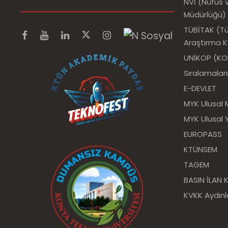
NVİ (Nüfus v
Müdürlüğü)
TÜBİTAK (Tür
Araştırma 
UNİKOP (KOP 
Sıralamalar
E-DEVLET
MYK Ulusal 
MYK Ulusal Y
EUROPASS
KTÜNSEM
TAGEM
BASIN İLAN
KVKK Aydın