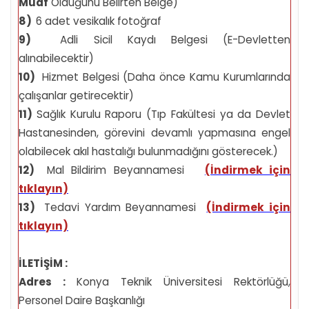
Muaf
Olduğunu Belirten Belge)
8)
6 adet vesikalık fotoğraf
9)
Adli Sicil Kaydı Belgesi (E-Devletten
alınabilecektir)
10)
Hizmet Belgesi (Daha önce Kamu Kurumlarında
çalışanlar getirecektir)
11)
Sağlık Kurulu Raporu (Tıp Fakültesi ya da Devlet
Hastanesinden, görevini devamlı yapmasına engel
olabilecek akıl hastalığı bulunmadığını gösterecek.)
12)
Mal Bildirim Beyannamesi
(İndirmek için
tıklayın)
13)
Tedavi Yardım Beyannamesi
(İndirmek için
tıklayın)
İLETİŞİM :
Adres :
Konya Teknik Üniversitesi Rektörlüğü,
Personel Daire Başkanlığı