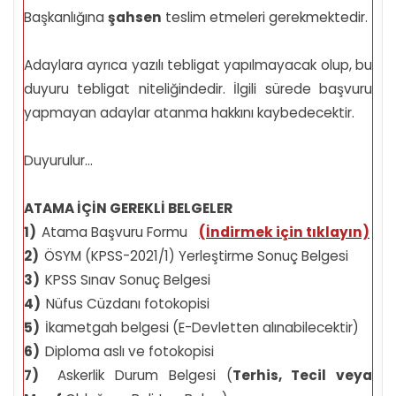
Başkanlığına
şahsen
teslim etmeleri gerekmektedir.
Adaylara ayrıca yazılı tebligat yapılmayacak olup, bu
duyuru tebligat niteliğindedir. İlgili sürede başvuru
yapmayan adaylar atanma hakkını kaybedecektir.
Duyurulur...
ATAMA İÇİN GEREKLİ BELGELER
1)
Atama Başvuru Formu
(İndirmek için tıklayın)
2)
ÖSYM (KPSS-2021/1) Yerleştirme Sonuç Belgesi
3)
KPSS Sınav Sonuç Belgesi
4)
Nüfus Cüzdanı fotokopisi
5)
İkametgah belgesi (E-Devletten alınabilecektir)
6)
Diploma aslı ve fotokopisi
7)
Askerlik Durum Belgesi (
Terhis, Tecil veya