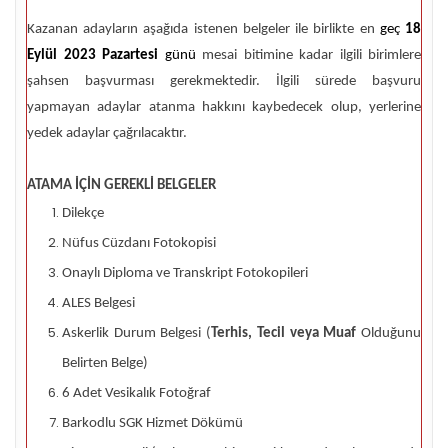
Kazanan adayların aşağıda istenen belgeler ile birlikte en
geç
18
Eylül 2023 Pazartesi
günü
mesai bitimine kadar ilgili birimlere
şahsen başvurması gerekmektedir. İlgili sürede başvuru
yapmayan adaylar atanma hakkını kaybedecek olup, yerlerine
yedek adaylar çağrılacaktır.
ATAMA İÇİN GEREKLİ BELGELER
Dilekçe
Nüfus Cüzdanı Fotokopisi
Onaylı Diploma ve Transkript Fotokopileri
ALES Belgesi
Askerlik Durum Belgesi (
Terhis, Tecil veya Muaf
Olduğunu
Belirten Belge)
6 Adet Vesikalık Fotoğraf
Barkodlu SGK Hizmet Dökümü