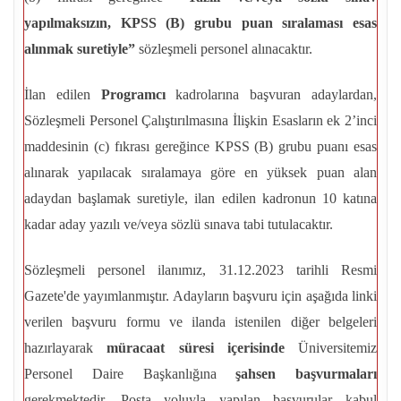
yapılmaksızın, KPSS (B) grubu puan sıralaması esas
alınmak suretiyle”
sözleşmeli personel alınacaktır.
İlan edilen
Programcı
kadrolarına başvuran adaylardan,
Sözleşmeli Personel Çalıştırılmasına İlişkin Esasların ek 2’inci
maddesinin (c) fıkrası gereğince KPSS (B) grubu puanı esas
alınarak yapılacak sıralamaya göre en yüksek puan alan
adaydan başlamak suretiyle, ilan edilen kadronun 10 katına
kadar aday yazılı ve/veya sözlü sınava tabi tutulacaktır.
Sözleşmeli personel ilanımız, 31.12.2023 tarihli Resmi
Gazete'de yayımlanmıştır. Adayların başvuru için aşağıda linki
verilen başvuru formu ve ilanda istenilen diğer belgeleri
hazırlayarak
müracaat süresi içerisinde
Üniversitemiz
Personel Daire Başkanlığına
şahsen başvurmaları
gerekmektedir. Posta yoluyla yapılan başvurular kabul