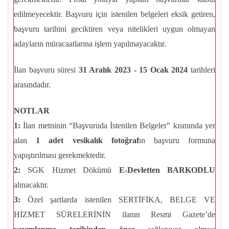
edilmeyecektir. Başvuru için istenilen belgeleri eksik getiren,
başvuru tarihini geciktiren veya nitelikleri uygun olmayan
adayların müracaatlarına işlem yapılmayacaktır.
İlan başvuru süresi
31 Aralık 2023 - 15 Ocak 2024
tarihleri
arasındadır.
NOTLAR
1:
İlan metninin “Başvuruda İstenilen Belgeler” kısmında yer
alan
1 adet vesikalık fotoğraf
ın başvuru formuna
yapıştırılması gerekmektedir.
2:
SGK Hizmet Dökümü
E-Devletten BARKODLU
alınacaktır.
3:
Özel şartlarda istenilen SERTİFİKA, BELGE VE
HİZMET SÜRELERİNİN ilanın Resmi Gazete’de