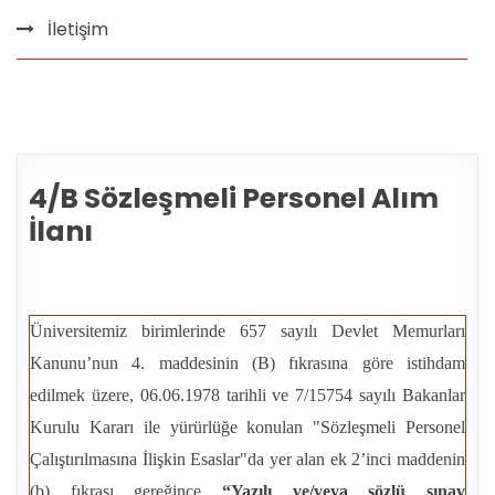
İletişim
4/B Sözleşmeli Personel Alım
İlanı
Üniversitemiz birimlerinde 657 sayılı Devlet Memurları
Kanunu’nun 4. maddesinin (B) fıkrasına göre istihdam
edilmek üzere, 06.06.1978 tarihli ve 7/15754 sayılı Bakanlar
Kurulu Kararı ile yürürlüğe konulan "Sözleşmeli Personel
Çalıştırılmasına İlişkin Esaslar"da yer alan ek 2’inci maddenin
(b) fıkrası gereğince
“Yazılı ve/veya sözlü sınav