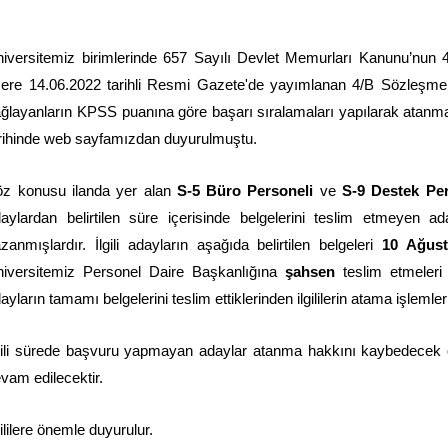
iversitemiz birimlerinde 657 Sayılı Devlet Memurları Kanunu’nun 4
ere 14.06.2022 tarihli Resmi Gazete'de yayımlanan 4/B Sözleşmeli
ğlayanların KPSS puanına göre başarı sıralamaları yapılarak atanm
rihinde web sayfamızdan duyurulmuştu.
öz konusu ilanda yer alan
S-5 Büro Personeli
ve
S-9 Destek Per
aylardan belirtilen süre içerisinde belgelerini teslim etmeyen a
zanmışlardır. İlgili adayların aşağıda belirtilen belgeleri
10 Ağus
iversitemiz Personel Daire Başkanlığına
şahsen
teslim etmeleri 
ayların tamamı belgelerini teslim ettiklerinden ilgililerin atama işlemleri
gili sürede başvuru yapmayan adaylar atanma hakkını kaybedecek ol
vam edilecektir.
gililere önemle duyurulur.