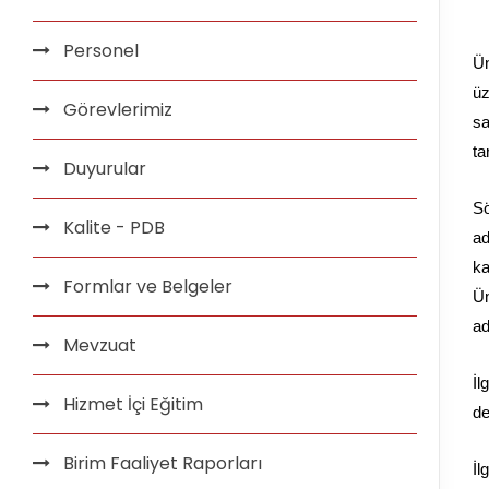
Personel
Ün
üz
Görevlerimiz
sa
ta
Duyurular
S
Kalite - PDB
ad
ka
Formlar ve Belgeler
Ün
ad
Mevzuat
İl
Hizmet İçi Eğitim
de
Birim Faaliyet Raporları
İl