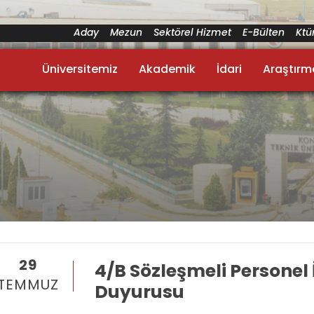
Aday
Mezun
Sektörel Hizmet
E-Bülten
Kt
Üniversitemiz
Akademik
İdari
Araştırm
29
4/B Sözleşmeli Personel
TEMMUZ
Duyurusu