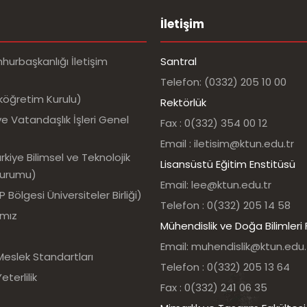
İletişim
urbaşkanlığı İletişim
Santral
Telefon: (0332) 205 10 00
köğretim Kurulu)
Rektörlük
e Vatandaşlık İşleri Genel
Fax : 0(332) 354 00 12
Email : iletisim@ktun.edu.tr
kiye Bilimsel ve Teknolojik
Lisansüstü Eğitim Enstitüsü
Kurumu)
Email: lee@ktun.edu.tr
Bölgesi Üniversiteler Birliği)
Telefon : 0(332) 205 14 58
ımız
Mühendislik ve Doğa Bilimleri 
Email: muhendislik@ktun.edu.
Meslek Standartları
Telefon : 0(332) 205 13 64
eterlilik
Fax : 0(332) 241 06 35