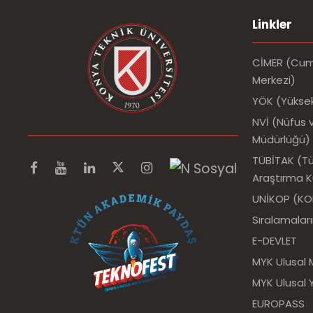
Linkler
CİMER (Cumh
Merkezi)
YÖK (Yükse
NVİ (Nüfus v
Müdürlüğü)
TÜBİTAK (Tür
Araştırma 
UNİKOP (KOP 
Sıralamalar
E-DEVLET
MYK Ulusal 
MYK Ulusal Y
EUROPASS