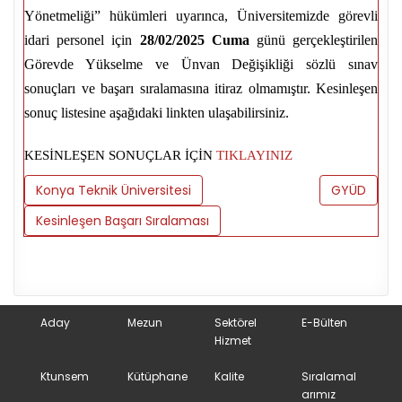
Yönetmeliği” hükümleri uyarınca, Üniversitemizde görevli
idari personel için
28/02/2025 Cuma
günü gerçekleştirilen
Görevde Yükselme ve Ünvan Değişikliği sözlü sınav
sonuçları ve başarı sıralamasına itiraz olmamıştır. Kesinleşen
sonuç listesine aşağıdaki linkten ulaşabilirsiniz.
KESİNLEŞEN SONUÇLAR İÇİN
TIKLAYINIZ
Konya Teknik Üniversitesi
GYÜD
Kesinleşen Başarı Sıralaması
Aday
Mezun
Sektörel
E-Bülten
Hizmet
Ktunsem
Kütüphane
Kalite
Sıralamal
arımız