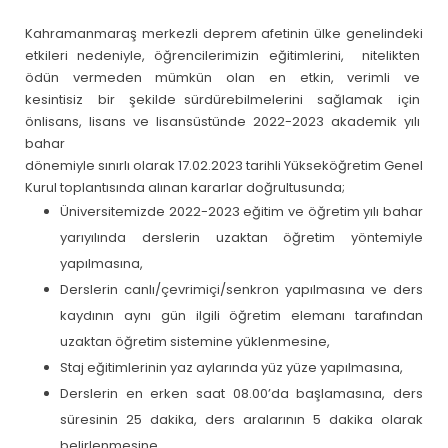
Kahramanmaraş merkezli deprem afetinin ülke genelindeki
etkileri nedeniyle, öğrencilerimizin eğitimlerini, nitelikten
ödün vermeden mümkün olan en etkin, verimli ve
kesintisiz bir şekilde sürdürebilmelerini sağlamak için
önlisans, lisans ve lisansüstünde 2022-2023 akademik yılı
bahar
dönemiyle sınırlı olarak 17.02.2023 tarihli Yükseköğretim Genel
Kurul toplantısında alınan kararlar doğrultusunda;
Üniversitemizde 2022-2023 eğitim ve öğretim yılı bahar
yarıyılında derslerin uzaktan öğretim yöntemiyle
yapılmasına,
Derslerin canlı/çevrimiçi/senkron yapılmasına ve ders
kaydının aynı gün ilgili öğretim elemanı tarafından
uzaktan öğretim sistemine yüklenmesine,
Staj eğitimlerinin yaz aylarında yüz yüze yapılmasına,
Derslerin en erken saat 08.00’da başlamasına, ders
süresinin 25 dakika, ders aralarının 5 dakika olarak
belirlenmesine,