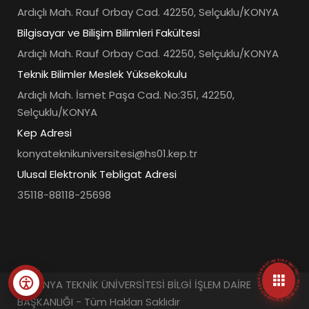
Ardıçlı Mah. Rauf Orbay Cad. 42250, Selçuklu/KONYA
Bilgisayar ve Bilişim Bilimleri Fakültesi
Ardıçlı Mah. Rauf Orbay Cad. 42250, Selçuklu/KONYA
Teknik Bilimler Meslek Yüksekokulu
Ardıçlı Mah. İsmet Paşa Cad. No:351, 42250,
Selçuklu/KONYA
Kep Adresi
konyateknikuniversitesi@hs01.kep.tr
Ulusal Elektronik Tebligat Adresi
35118-88118-25698
• ÜNIVERSITE BILGI YÖNETIM SISTEMLERI • HIZLI ERIŞIM MENÜSÜ •
© KONYA TEKNİK ÜNİVERSİTESİ BİLGİ İŞLEM DAİRE
BAŞKANLIĞI - Tüm Hakları Saklıdır