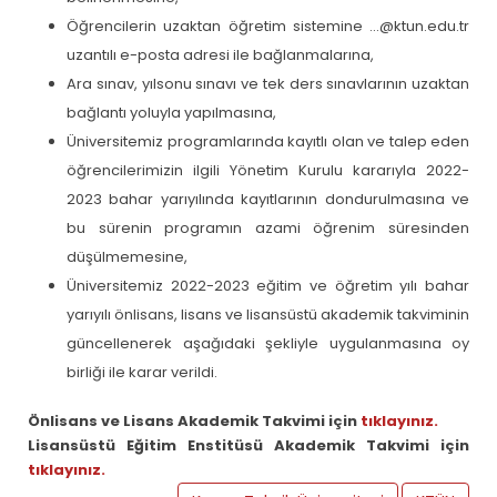
Öğrencilerin uzaktan öğretim sistemine ...@ktun.edu.tr
uzantılı e-posta adresi ile bağlanmalarına,
Ara sınav, yılsonu sınavı ve tek ders sınavlarının uzaktan
bağlantı yoluyla yapılmasına,
Üniversitemiz programlarında kayıtlı olan ve talep eden
öğrencilerimizin ilgili Yönetim Kurulu kararıyla 2022-
2023 bahar yarıyılında kayıtlarının dondurulmasına ve
bu sürenin programın azami öğrenim süresinden
düşülmemesine,
Üniversitemiz 2022-2023 eğitim ve öğretim yılı bahar
yarıyılı önlisans, lisans ve lisansüstü akademik takviminin
güncellenerek aşağıdaki şekliyle uygulanmasına oy
birliği ile karar verildi.
Önlisans ve Lisans A
k
a
d
em
i
k Takvimi için
tıklayınız.
Lisansüstü Eğitim Enstitüsü Akademik Takvimi için
tıklayınız.