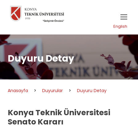
English
Duyuru Detay
Anasayfa
>
Duyurular
>
Duyuru Detay
Konya Teknik Üniversitesi
Senato Kararı