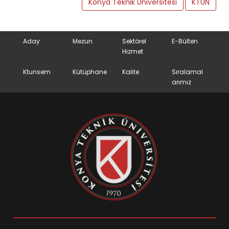
Konya Teknik Üniversitesi
KTÜN
Aday
Mezun
Sektörel
E-Bülten
Hizmet
Ktunsem
Kütüphane
Kalite
Sıralamal
arımız