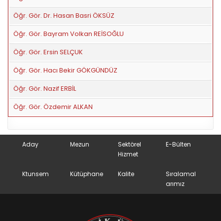
Öğr. Gör. Dr. Hasan Basri ÖKSÜZ
Öğr. Gör. Bayram Volkan REİSOĞLU
Öğr. Gör. Ersin SELÇUK
Öğr. Gör. Hacı Bekir GÖKGÜNDÜZ
Öğr. Gör. Nazif ERBİL
Öğr. Gör. Özdemir ALKAN
Aday
Mezun
Sektörel
E-Bülten
Hizmet
Ktunsem
Kütüphane
Kalite
Sıralamal
arımız