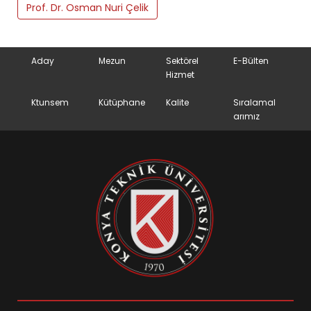
Prof. Dr. Osman Nuri Çelik
Aday
Mezun
Sektörel
E-Bülten
Hizmet
Ktunsem
Kütüphane
Kalite
Sıralamal
arımız