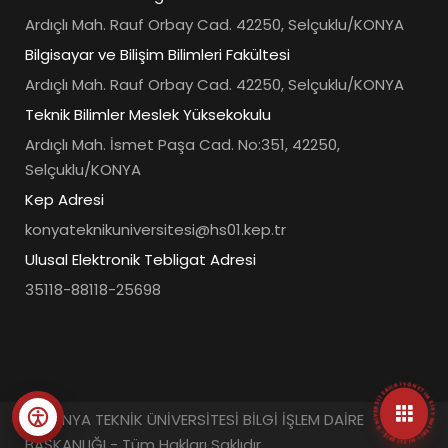
Ardıçlı Mah. Rauf Orbay Cad. 42250, Selçuklu/KONYA
Bilgisayar ve Bilişim Bilimleri Fakültesi
Ardıçlı Mah. Rauf Orbay Cad. 42250, Selçuklu/KONYA
Teknik Bilimler Meslek Yüksekokulu
Ardıçlı Mah. İsmet Paşa Cad. No:351, 42250,
Selçuklu/KONYA
Kep Adresi
konyateknikuniversitesi@hs01.kep.tr
Ulusal Elektronik Tebligat Adresi
35118-88118-25698
• ÜNIVERSITE BILGI YÖNETIM SISTEMLERI • HIZLI ERIŞIM MENÜSÜ •
© KONYA TEKNİK ÜNİVERSİTESİ BİLGİ İŞLEM DAİRE
BAŞKANLIĞI - Tüm Hakları Saklıdır