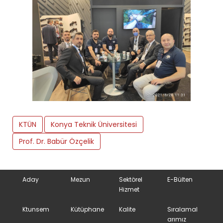
KTÜN
Konya Teknik Üniversitesi
Prof. Dr. Babür Özçelik
Aday
Mezun
Sektörel
E-Bülten
Hizmet
Ktunsem
Kütüphane
Kalite
Sıralamal
arımız