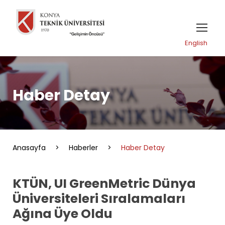
English
Haber Detay
Anasayfa
>
Haberler
>
Haber Detay
KTÜN, UI GreenMetric Dünya
Üniversiteleri Sıralamaları
Ağına Üye Oldu