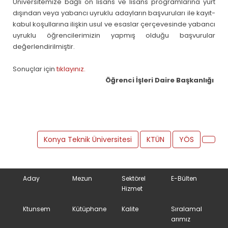
Üniversitemize bağlı ön lisans ve lisans programlarına yurt
dışından veya yabancı uyruklu adayların başvuruları ile kayıt-
kabul koşullarına ilişkin usul ve esaslar çerçevesinde yabancı
uyruklu öğrencilerimizin yapmış olduğu başvurular
değerlendirilmiştir.
Sonuçlar için
tıklayınız.
Öğrenci İşleri Daire Başkanlığı
Konya Teknik Üniversitesi
KTÜN
YÖS
Aday
Mezun
Sektörel
E-Bülten
Hizmet
Ktunsem
Kütüphane
Kalite
Sıralamal
arımız