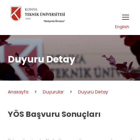
English
Duyuru Detay
Anasayfa
>
Duyurular
>
Duyuru Detay
YÖS Başvuru Sonuçları