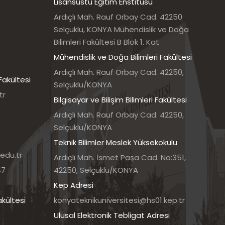
Lisansüstü Eğitim Enstitüsü
Ardıçlı Mah. Rauf Orbay Cad. 42250
Selçuklu, KONYA Mühendislik ve Doğa
Bilimleri Fakültesi B Blok 1. Kat
Mühendislik ve Doğa Bilimleri Fakültesi
Ardıçlı Mah. Rauf Orbay Cad. 42250,
Fakültesi
Selçuklu/KONYA
tr
Bilgisayar ve Bilişim Bilimleri Fakültesi
Ardıçlı Mah. Rauf Orbay Cad. 42250,
Selçuklu/KONYA
Teknik Bilimler Meslek Yüksekokulu
edu.tr
Ardıçlı Mah. İsmet Paşa Cad. No:351,
47
42250, Selçuklu/KONYA
Kep Adresi
akültesi
konyateknikuniversitesi@hs01.kep.tr
Ulusal Elektronik Tebligat Adresi