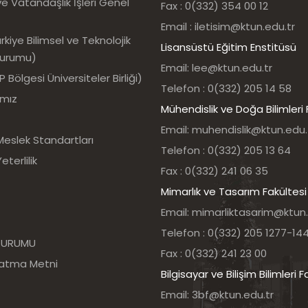
e Vatandaşlık İşleri Genel
Fax : 0(332) 354 00 12
Email : iletisim@ktun.edu.tr
kiye Bilimsel ve Teknolojik
Lisansüstü Eğitim Enstitüsü
Kurumu)
Email: lee@ktun.edu.tr
Bölgesi Üniversiteler Birliği)
Telefon : 0(332) 205 14 58
ımız
Mühendislik ve Doğa Bilimleri 
Email: muhendislik@ktun.edu.
Meslek Standartları
Telefon : 0(332) 205 13 64
eterlilik
Fax : 0(332) 241 06 35
Mimarlık ve Tasarım Fakültesi
Email: mimarliktasarim@ktun.
Telefon : 0(332) 205 1277-14
 KURUMU
Fax : 0(332) 241 23 00
latma Metni
Bilgisayar ve Bilişim Bilimleri F
Email: 3bf@ktun.edu.tr