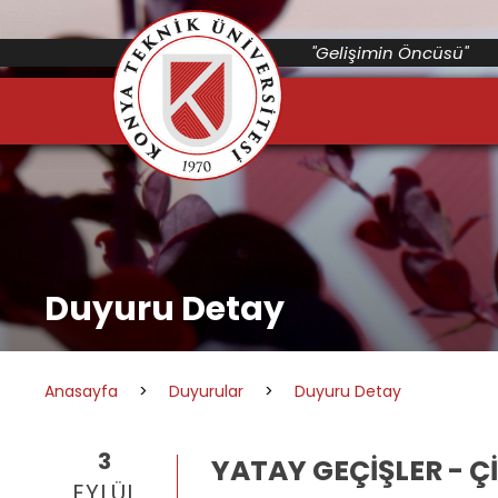
"Gelişimin Öncüsü"
Duyuru Detay
Anasayfa
>
Duyurular
>
Duyuru Detay
3
YATAY GEÇİŞLER - 
EYLÜL