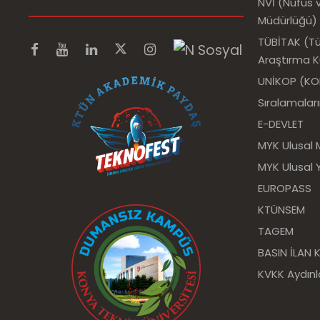
NVİ (Nüfus v
Müdürlüğü)
TÜBİTAK (Tür
Araştırma 
UNİKOP (KOP 
Sıralamalar
E-DEVLET
MYK Ulusal 
MYK Ulusal Y
EUROPASS
KTÜNSEM
TAGEM
BASIN İLAN
KVKK Aydın