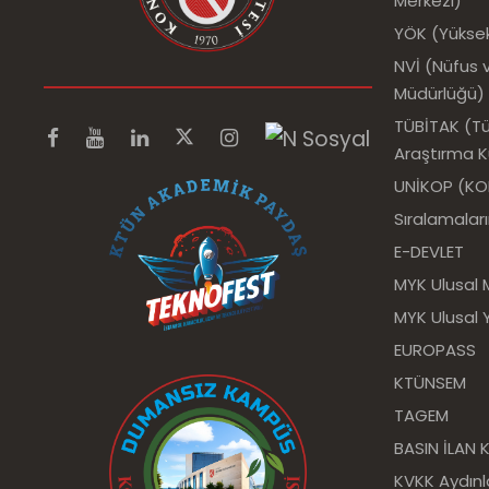
Merkezi)
YÖK (Yükse
NVİ (Nüfus v
Müdürlüğü)
TÜBİTAK (Tür
Araştırma 
UNİKOP (KOP 
Sıralamalar
E-DEVLET
MYK Ulusal 
MYK Ulusal Y
EUROPASS
KTÜNSEM
TAGEM
BASIN İLAN
KVKK Aydın