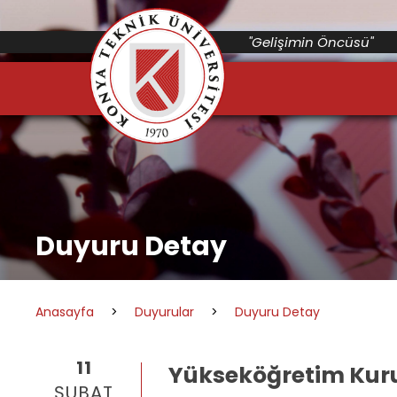
"Gelişimin Öncüsü"
Duyuru Detay
Anasayfa
>
Duyurular
>
Duyuru Detay
11
Yükseköğretim Kuru
ŞUBAT