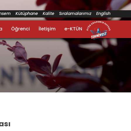
ünsem
Kütüphane
Kalite
Sıralamalarımız
English
a
Öğrenci
İletişim
e-KTÜN
ası