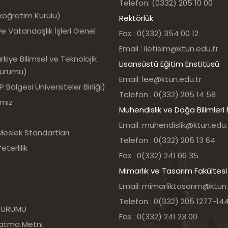
Telefon: (0332) 205 10 00
köğretim Kurulu)
Rektörlük
e Vatandaşlık İşleri Genel
Fax : 0(332) 354 00 12
Email : iletisim@ktun.edu.tr
kiye Bilimsel ve Teknolojik
Lisansüstü Eğitim Enstitüsü
Kurumu)
Email: lee@ktun.edu.tr
Bölgesi Üniversiteler Birliği)
Telefon : 0(332) 205 14 58
ımız
Mühendislik ve Doğa Bilimleri 
Email: muhendislik@ktun.edu.
Meslek Standartları
Telefon : 0(332) 205 13 64
eterlilik
Fax : 0(332) 241 06 35
Mimarlık ve Tasarım Fakültesi
Email: mimarliktasarim@ktun.
Telefon : 0(332) 205 1277-14
 KURUMU
Fax : 0(332) 241 23 00
latma Metni