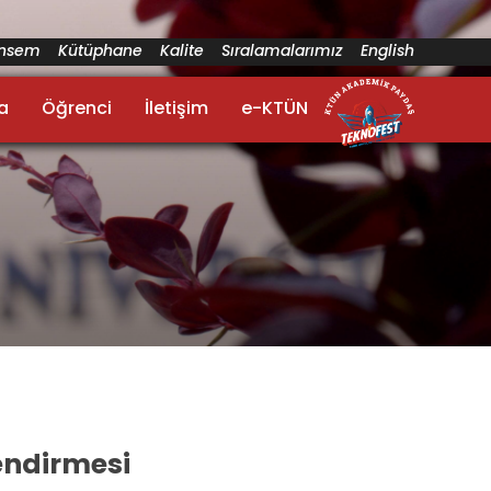
ünsem
Kütüphane
Kalite
Sıralamalarımız
English
a
Öğrenci
İletişim
e-KTÜN
lendirmesi