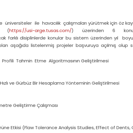
 ve üniversiteler ile havacılık çalışmaları yürütmek için öz k
mi (
https://usi-arge.tusas.com/
) üzerinden 6 konu 
anılacak farklı disiplinlerde konular bu sistem üzerinden 
 olan aşağıda listelenmiş projeler başvuruya açılmış olup s
 Profili Tahmin Etme Algoritmasının Geliştirilmesi
 Hızlı ve Gürbüz Bir Hesaplama Yönteminin Geliştirilmesi
metre Geliştirme Çalışması
üne Etkisi (Flaw Tolerance Analysis Studies, Effect of Dents, C