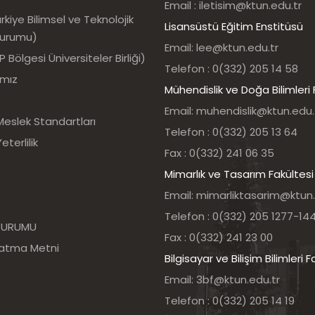
Email : iletisim@ktun.edu.tr
kiye Bilimsel ve Teknolojik
Lisansüstü Eğitim Enstitüsü
Kurumu)
Email: lee@ktun.edu.tr
Bölgesi Üniversiteler Birliği)
Telefon : 0(332) 205 14 58
ımız
Mühendislik ve Doğa Bilimleri 
Email: muhendislik@ktun.edu.
Meslek Standartları
Telefon : 0(332) 205 13 64
eterlilik
Fax : 0(332) 241 06 35
Mimarlık ve Tasarım Fakültesi
Email: mimarliktasarim@ktun.
Telefon : 0(332) 205 1277-14
 KURUMU
Fax : 0(332) 241 23 00
latma Metni
Bilgisayar ve Bilişim Bilimleri F
Email: 3bf@ktun.edu.tr
Telefon : 0(332) 205 14 19