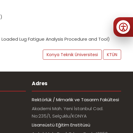
e)
al Loaded Lug Fatigue Analysis Procedure and Tool)
Konya Teknik Üniversitesi
KTÜN
Adres
Rektörlük / Mimarlık ve Tasarım Fakültesi
Akademi Mah. Yeni İstanbul Cad.
No:235/1, Selçuklu/KONYA
Lisansüstü Eğitim Enstitüsü