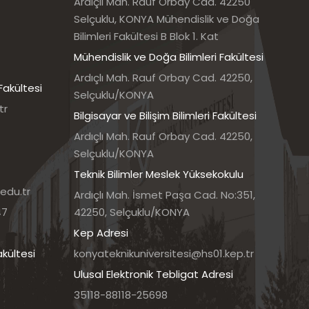
Ardıçlı Mah. Rauf Orbay Cad. 42250
Selçuklu, KONYA Mühendislik ve Doğa
Bilimleri Fakültesi B Blok 1. Kat
Mühendislik ve Doğa Bilimleri Fakültesi
Ardıçlı Mah. Rauf Orbay Cad. 42250,
Fakültesi
Selçuklu/KONYA
tr
Bilgisayar ve Bilişim Bilimleri Fakültesi
Ardıçlı Mah. Rauf Orbay Cad. 42250,
Selçuklu/KONYA
Teknik Bilimler Meslek Yüksekokulu
edu.tr
Ardıçlı Mah. İsmet Paşa Cad. No:351,
47
42250, Selçuklu/KONYA
Kep Adresi
akültesi
konyateknikuniversitesi@hs01.kep.tr
Ulusal Elektronik Tebligat Adresi
35118-88118-25698