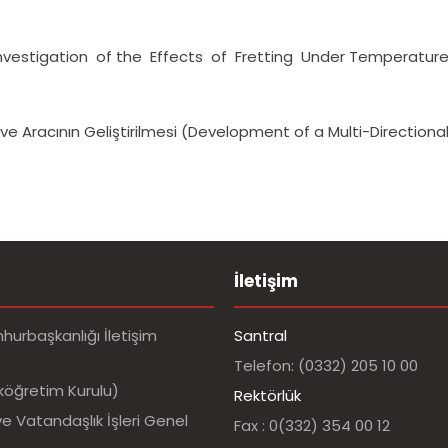
ı (Investigation of the Effects of Fretting Under Temperatur
ve Aracının Geliştirilmesi (Development of a Multi-Direction
İletişim
urbaşkanlığı İletişim
Santral
Telefon: (0332) 205 10 00
köğretim Kurulu)
Rektörlük
e Vatandaşlık İşleri Genel
Fax : 0(332) 354 00 12