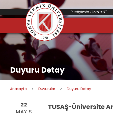
"Gelişimin Öncüsü"
Duyuru Detay
Anasayfa
>
Duyurular
>
Duyuru Detay
22
TUSAŞ-Üniversite Ar-
MAYIS