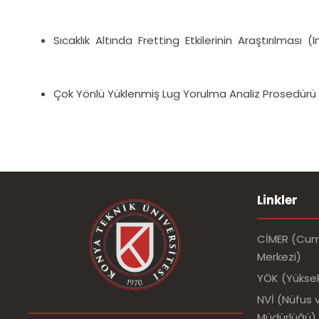
Sıcaklık Altında Fretting Etkilerinin Araştırılmas
Çok Yönlü Yüklenmiş Lug Yorulma Analiz Prosedürü 
Linkler
CİMER (Cumh
Merkezi)
YÖK (Yükse
NVİ (Nüfus v
Müdürlüğü)