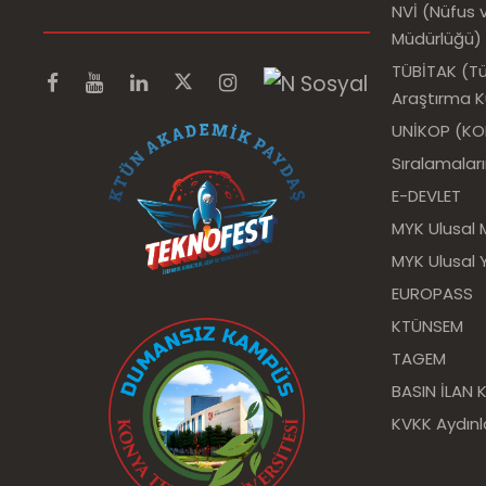
NVİ (Nüfus v
Müdürlüğü)
TÜBİTAK (Tür
Araştırma 
UNİKOP (KOP 
Sıralamalar
E-DEVLET
MYK Ulusal 
MYK Ulusal Y
EUROPASS
KTÜNSEM
TAGEM
BASIN İLAN
KVKK Aydın