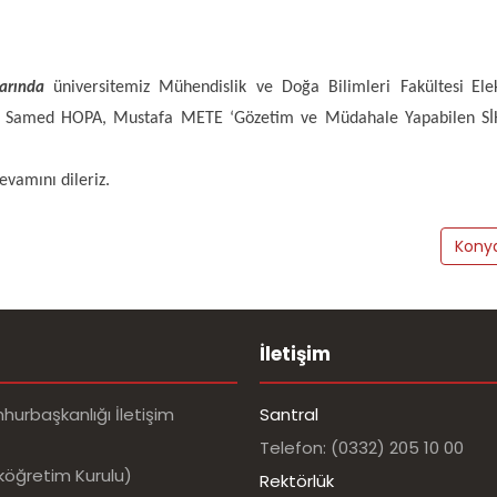
üniversitemiz Mühendislik ve Doğa Bilimleri Fakültesi
Ele
arında
amed HOPA, Mustafa METE ‘Gözetim ve Müdahale Yapabilen SİHA (
evamını dileriz.
Konya
İletişim
urbaşkanlığı İletişim
Santral
Telefon: (0332) 205 10 00
köğretim Kurulu)
Rektörlük