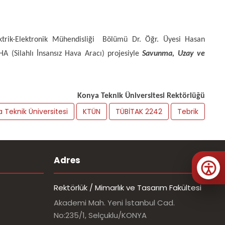
ktrik-Elektronik Mühendisliği Bölümü Dr. Öğr. Üyesi Hasan
Silahlı İnsansız Hava Aracı) projesiyle
Savunma, Uzay ve
Konya Teknik Üniversitesi Rektörlüğü
 Teknik Üniversitesi
KTÜN
TÜBİTAK 2242
Tebrik
Adres
Rektörlük / Mimarlık ve Tasarım Fakültesi
Akademi Mah. Yeni İstanbul Cad.
No:235/1, Selçuklu/KONYA