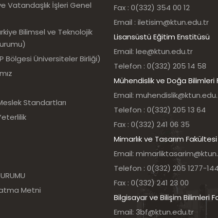
e Vatandaşlık İşleri Genel
Fax : 0(332) 354 00 12
Email : iletisim@ktun.edu.tr
kiye Bilimsel ve Teknolojik
Lisansüstü Eğitim Enstitüsü
Kurumu)
Email: lee@ktun.edu.tr
Bölgesi Üniversiteler Birliği)
Telefon : 0(332) 205 14 58
ımız
Mühendislik ve Doğa Bilimleri 
Email: muhendislik@ktun.edu.
Meslek Standartları
Telefon : 0(332) 205 13 64
eterlilik
Fax : 0(332) 241 06 35
Mimarlık ve Tasarım Fakültesi
Email: mimarliktasarim@ktun.
Telefon : 0(332) 205 1277-14
 KURUMU
Fax : 0(332) 241 23 00
latma Metni
Bilgisayar ve Bilişim Bilimleri F
Email: 3bf@ktun.edu.tr