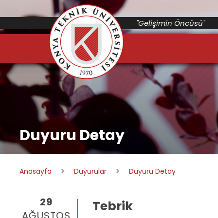
"Gelişimin Öncüsü"
Duyuru Detay
Anasayfa
>
Duyurular
>
Duyuru Detay
29
Tebrik
AĞUSTOS