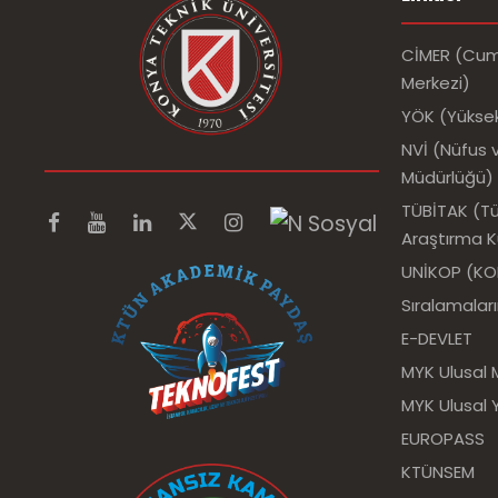
CİMER (Cumh
Merkezi)
YÖK (Yükse
NVİ (Nüfus v
Müdürlüğü)
TÜBİTAK (Tür
Araştırma 
UNİKOP (KOP 
Sıralamalar
E-DEVLET
MYK Ulusal 
MYK Ulusal Y
EUROPASS
KTÜNSEM