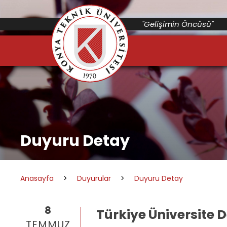
"Gelişimin Öncüsü"
Duyuru Detay
Anasayfa
>
Duyurular
>
Duyuru Detay
8
Türkiye Üniversite 
TEMMUZ