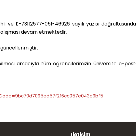
ihli ve E-73112577-051-46926 sayılı yazısı doğrultusund
çalışması devam etmektedir.
güncellenmiştir.
ebilmesi amacıyla tüm öğrencilerimizin üniversite e-post
ityCode=9bc70d7095ed57f2f6cc057e043e9bf5
İletişim