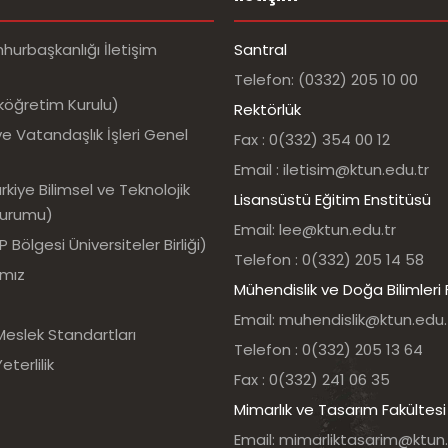
urbaşkanlığı İletişim
Santral
Telefon: (0332) 205 10 00
köğretim Kurulu)
Rektörlük
e Vatandaşlık İşleri Genel
Fax : 0(332) 354 00 12
Email : iletisim@ktun.edu.tr
kiye Bilimsel ve Teknolojik
Lisansüstü Eğitim Enstitüsü
Kurumu)
Email: lee@ktun.edu.tr
Bölgesi Üniversiteler Birliği)
Telefon : 0(332) 205 14 58
ımız
Mühendislik ve Doğa Bilimleri 
Email: muhendislik@ktun.edu.
Meslek Standartları
Telefon : 0(332) 205 13 64
eterlilik
Fax : 0(332) 241 06 35
Mimarlık ve Tasarım Fakültesi
Email: mimarliktasarim@ktun.