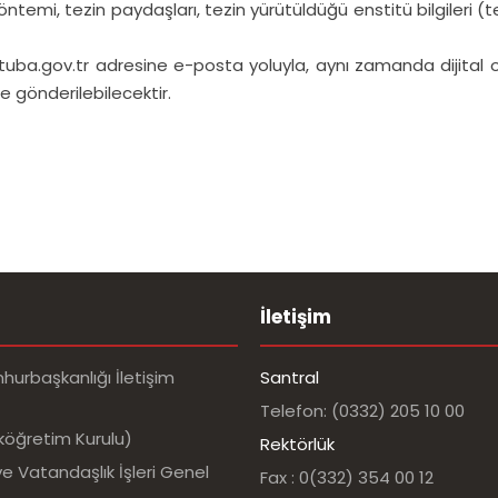
in yöntemi, tezin paydaşları, tezin yürütüldüğü enstitü bilgileri
@tuba.gov.tr adresine e-posta yoluyla, aynı zamanda dijital o
 gönderilebilecektir.
İletişim
urbaşkanlığı İletişim
Santral
Telefon: (0332) 205 10 00
köğretim Kurulu)
Rektörlük
e Vatandaşlık İşleri Genel
Fax : 0(332) 354 00 12