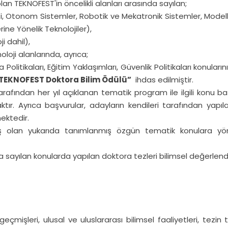
lan TEKNOFEST'in öncelikli alanları arasında sayılan;
Otonom Sistemler, Robotik ve Mekatronik Sistemler, Modelleme v
rine Yönelik Teknolojiler),
ji dahil),
oloji alanlarında, ayrıca;
ma Politikaları, Eğitim Yaklaşımları, Güvenlik Politikaları konula
TEKNOFEST Doktora Bilim Ödülü”
ihdas edilmiştir.
fından her yıl açıklanan tematik program ile ilgili konu başlı
acaktır. Ayrıca başvurular, adayların kendileri tarafından yap
mektedir.
mış olan yukarıda tanımlanmış özgün tematik konulara yön
 sayılan konularda yapılan doktora tezleri bilimsel değerlendi
mişleri, ulusal ve uluslararası bilimsel faaliyetleri, tezin 