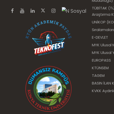
Müdürlüğü)
TÜBİTAK (Tür
Araştırma 
UNİKOP (KOP 
Sıralamalar
E-DEVLET
MYK Ulusal 
MYK Ulusal Y
EUROPASS
KTÜNSEM
TAGEM
BASIN İLAN
KVKK Aydın