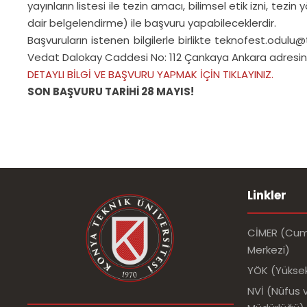
yayınların listesi ile tezin amacı, bilimsel etik izni, tez
dair belgelendirme) ile başvuru yapabileceklerdir.
Başvuruların istenen bilgilerle birlikte teknofest.odulu
Vedat Dalokay Caddesi No: 112 Çankaya Ankara adresine
DETAYLI BİLGİ VE BAŞVURU YAPMAK İÇİN TIKLAYINIZ.
SON BAŞVURU TARİHİ 28 MAYIS!
Linkler
CİMER (Cumh
Merkezi)
YÖK (Yükse
NVİ (Nüfus v