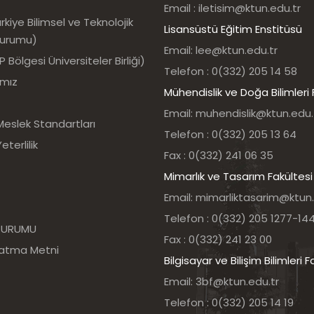
Email : iletisim@ktun.edu.tr
kiye Bilimsel ve Teknolojik
Lisansüstü Eğitim Enstitüsü
Kurumu)
Email: lee@ktun.edu.tr
Bölgesi Üniversiteler Birliği)
Telefon : 0(332) 205 14 58
ımız
Mühendislik ve Doğa Bilimleri 
Email: muhendislik@ktun.edu.
Meslek Standartları
Telefon : 0(332) 205 13 64
eterlilik
Fax : 0(332) 241 06 35
Mimarlık ve Tasarım Fakültesi
Email: mimarliktasarim@ktun.
Telefon : 0(332) 205 1277-14
 KURUMU
Fax : 0(332) 241 23 00
latma Metni
Bilgisayar ve Bilişim Bilimleri F
Email: 3bf@ktun.edu.tr
Telefon : 0(332) 205 14 19