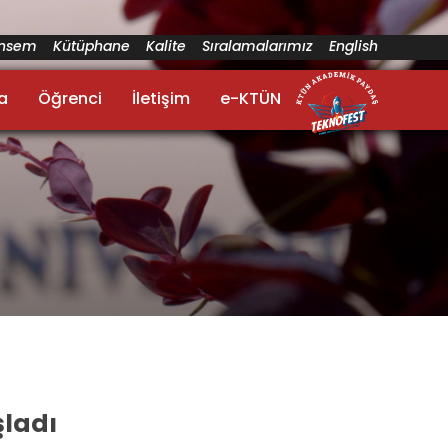
ünsem
Kütüphane
Kalite
Sıralamalarımız
English
a
Öğrenci
İletişim
e-KTÜN
şladı