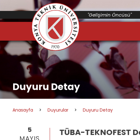
"Gelişimin Öncüsü"
Duyuru Detay
Anasayfa
>
Duyurular
>
Duyuru Detay
5
TÜBA-TEKNOFEST Dok
MAYIS