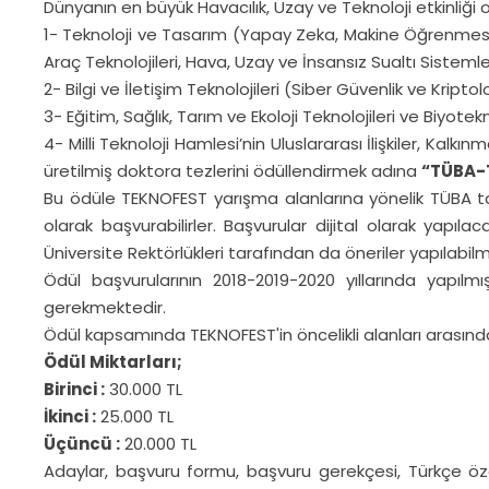
Dünyanın en büyük Havacılık, Uzay ve Teknoloji etkinliği o
1- Teknoloji ve Tasarım (Yapay Zeka, Makine Öğrenmesi, 
Araç Teknolojileri, Hava, Uzay ve İnsansız Sualtı Sistemle
2- Bilgi ve İletişim Teknolojileri (Siber Güvenlik ve Kriptolo
3- Eğitim, Sağlık, Tarım ve Ekoloji Teknolojileri ve Biyotekn
4- Milli Teknoloji Hamlesi’nin Uluslararası İlişkiler, Kalkın
üretilmiş doktora tezlerini ödüllendirmek adına
“TÜBA-
Bu ödüle TEKNOFEST yarışma alanlarına yönelik TÜBA tara
olarak başvurabilirler. Başvurular dijital olarak yapıl
Üniversite Rektörlükleri tarafından da öneriler yapılabil
Ödül başvurularının 2018-2019-2020 yıllarında yapıl
gerekmektedir.
Ödül kapsamında TEKNOFEST'in öncelikli alanları arasında
Ödül Miktarları;
Birinci :
30.000 TL
İkinci :
25.000 TL
Üçüncü :
20.000 TL
Adaylar, başvuru formu, başvuru gerekçesi, Türkçe özgeç