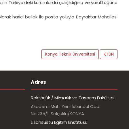
 (tezin Türkiye’deki kurumlarda çalışıldığına ve yürüttüğüne
larak harici bellek ile posta yoluyla Bayraktar Mahallesi
Konya Teknik Üniversitesi
KTÜN
Adres
Rektörlük / Mimarlık ve Tasarım Fakültesi
Akademi Mah. Yeni İstanbul Cad.
No:235/1, Selçuklu/KONYA
Lisansüstü Eğitim Enstitüsü