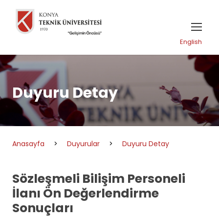
English
Duyuru Detay
Anasayfa
>
Duyurular
>
Duyuru Detay
Sözleşmeli Bilişim Personeli
İlanı Ön Değerlendirme
Sonuçları