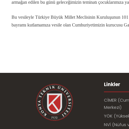
armağan edilen bu günü geleceğimizin teminatı çocuklarımıza ya
Bu vesileyle Türkiye Büyük Millet Meclisinin Kuruluşunun 101’
bayramı kutlamamıza vesile olan Cumhuriyetimizin kurucusu Gaz
Linkler
CİMER (Cumh
Merkezi)
YÖK (Yükse
NVİ (Nüfus v