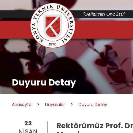
"Gelişimin Öncüsü"
Duyuru Detay
Anasayfa
>
Duyurular
>
Duyuru Detay
22
Rektörümüz Prof. Dr
NISAN