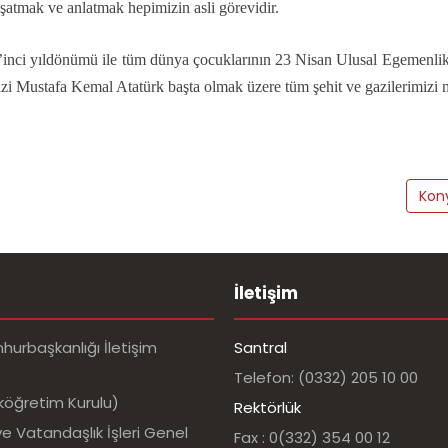
şatmak ve anlatmak hepimizin asli görevidir.
inci yıldönümü ile tüm dünya çocuklarının 23 Nisan Ulusal Egemenli
i Mustafa Kemal Atatürk başta olmak üzere tüm şehit ve gazilerimizi 
Pr
Kony
İletişim
urbaşkanlığı İletişim
Santral
Telefon: (0332) 205 10 00
köğretim Kurulu)
Rektörlük
e Vatandaşlık İşleri Genel
Fax : 0(332) 354 00 12