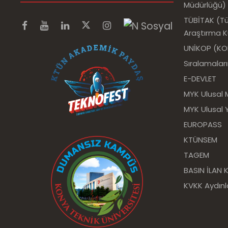
Müdürlüğü)
TÜBİTAK (Tür
Araştırma 
UNİKOP (KOP 
Sıralamalar
E-DEVLET
MYK Ulusal 
MYK Ulusal Y
EUROPASS
KTÜNSEM
TAGEM
BASIN İLAN
KVKK Aydın