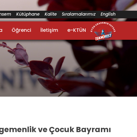
ünsem
Kütüphane
Kalite
Sıralamalarımız
English
a
Öğrenci
İletişim
e-KTÜN
l Egemenlik ve Çocuk Bayramı