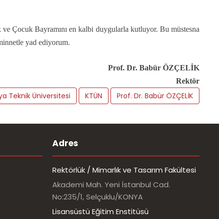
k ve Çocuk Bayramını en kalbi duygularla kutluyor. Bu müstesna
minnetle yad ediyorum.
of. Dr. Babür ÖZÇELİK
Rektör
a Teknik Üniversitesi
KTÜN
Prof. Dr. Babür ÖZÇELİK
Adres
Rektörlük / Mimarlık ve Tasarım Fakültesi
Akademi Mah. Yeni İstanbul Cad.
No:235/1, Selçuklu/KONYA
Lisansüstü Eğitim Enstitüsü