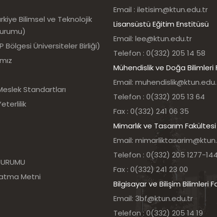
Email : iletisim@ktun.edu.tr
kiye Bilimsel ve Teknolojik
Lisansüstü Eğitim Enstitüsü
Kurumu)
Email: lee@ktun.edu.tr
Bölgesi Üniversiteler Birliği)
Telefon : 0(332) 205 14 58
ımız
Mühendislik ve Doğa Bilimleri 
Email: muhendislik@ktun.edu.
Meslek Standartları
Telefon : 0(332) 205 13 64
eterlilik
Fax : 0(332) 241 06 35
Mimarlık ve Tasarım Fakültesi
Email: mimarliktasarim@ktun.
Telefon : 0(332) 205 1277-14
 KURUMU
Fax : 0(332) 241 23 00
latma Metni
Bilgisayar ve Bilişim Bilimleri F
Email: 3bf@ktun.edu.tr
Telefon : 0(332) 205 14 19