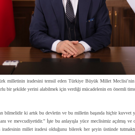
 milletinin iradesini temsil eden Türkiye Büyük Millet Meclisi’nin a
lu bir şekilde yerini alabilmek için verdiği mücadelenin en önemli tim
 bilmelidir ki artık bu devletin ve bu milletin başında hiçbir kuvvet y
danı ve mevcudiyetidir.” İşte bu anlayışla yüce meclisimiz açılmış ve
lis iradesinin millet iradesi olduğunu bilerek her şeyin üstünde tutm