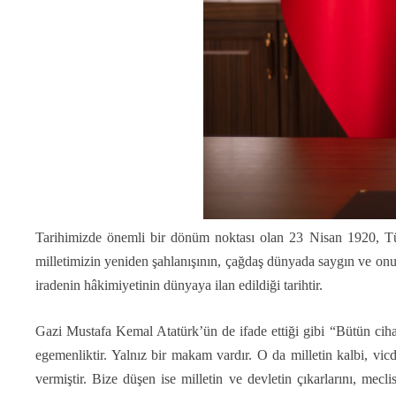
Tarihimizde önemli bir dönüm noktası olan 23 Nisan 1920, Türk
milletimizin yeniden şahlanışının, çağdaş dünyada saygın ve onur
iradenin hâkimiyetinin dünyaya ilan edildiği tarihtir.
Gazi Mustafa Kemal Atatürk’ün de ifade ettiği gibi “Bütün cihan
egemenliktir. Yalnız bir makam vardır. O da milletin kalbi, vic
vermiştir. Bize düşen ise milletin ve devletin çıkarlarını, mec