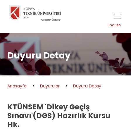
English
Duyuru Detay
Anasayfa
>
Duyurular
>
Duyuru Detay
KTÜNSEM 'Dikey Geçiş
Sınavı'(DGS) Hazırlık Kursu
Hk.