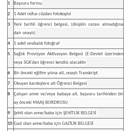
1
Başvuru formu
2
1 Adet nüfus cüzdan fotokopisi
3
Yeni tarihli öğrenci belgesi, (disiplin cezası almadığına
dair onaylı)
4
1 adet vesikalık fotoğraf
5
Sağlık Provizyon Aktivasyon Belgesi (E-Devlet üzerinden
veya SGK’dan öğrenci kendisi alacaktır
6
Bir önceki eğitim yılına ait, onaylı Transkript
7
Okuyan kardeşlere ait Öğrenci Belgesi
8
Çalışan anne ve/veya babaya ait, başvuru tarihinden bir
ay önceki MAAŞ BORDROSU
9
Şehit olan anne/baba için ŞEHİTLİK BELGESİ
10
Gazi olan anne/baba için GAZİLİK BELGESİ