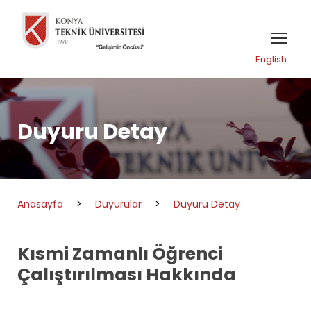
English
Duyuru Detay
Anasayfa
>
Duyurular
>
Duyuru Detay
Kısmi Zamanlı Öğrenci
Çalıştırılması Hakkında