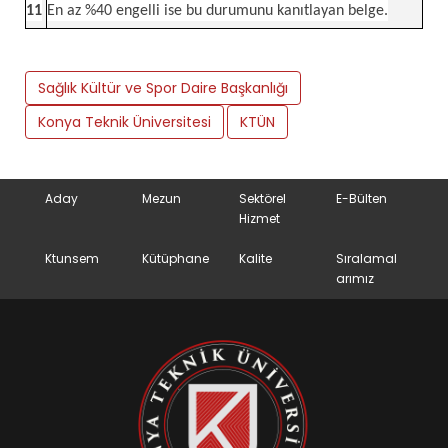
11
En az %40 engelli ise bu durumunu kanıtlayan belge.
Sağlık Kültür ve Spor Daire Başkanlığı
Konya Teknik Üniversitesi
KTÜN
Aday
Mezun
Sektörel
E-Bülten
Hizmet
Ktunsem
Kütüphane
Kalite
Sıralamal
arımız