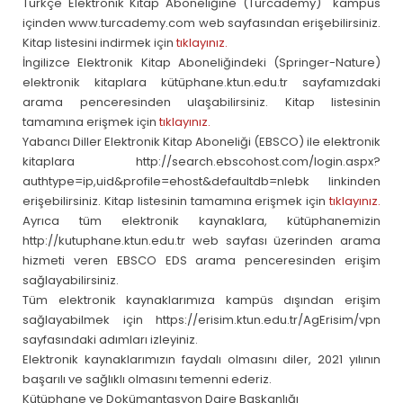
Türkçe Elektronik Kitap Aboneliğine (Turcademy) kampüs
içinden www.turcademy.com web sayfasından erişebilirsiniz.
Kitap listesini indirmek için
tıklayınız.
İngilizce Elektronik Kitap Aboneliğindeki (Springer-Nature)
elektronik kitaplara kütüphane.ktun.edu.tr sayfamızdaki
arama penceresinden ulaşabilirsiniz. Kitap listesinin
tamamına erişmek için
tıklayınız.
Yabancı Diller Elektronik Kitap Aboneliği (EBSCO) ile elektronik
kitaplara http://search.ebscohost.com/login.aspx?
authtype=ip,uid&profile=ehost&defaultdb=nlebk linkinden
erişebilirsiniz. Kitap listesinin tamamına erişmek için
tıklayınız
.
Ayrıca tüm elektronik kaynaklara, kütüphanemizin
http://kutuphane.ktun.edu.tr web sayfası üzerinden arama
hizmeti veren EBSCO EDS arama penceresinden erişim
sağlayabilirsiniz.
Tüm elektronik kaynaklarımıza kampüs dışından erişim
sağlayabilmek için https://erisim.ktun.edu.tr/AgErisim/vpn
sayfasındaki adımları izleyiniz.
Elektronik kaynaklarımızın faydalı olmasını diler, 2021 yılının
başarılı ve sağlıklı olmasını temenni ederiz.
Kütüphane ve Dokümantasyon Daire Başkanlığı