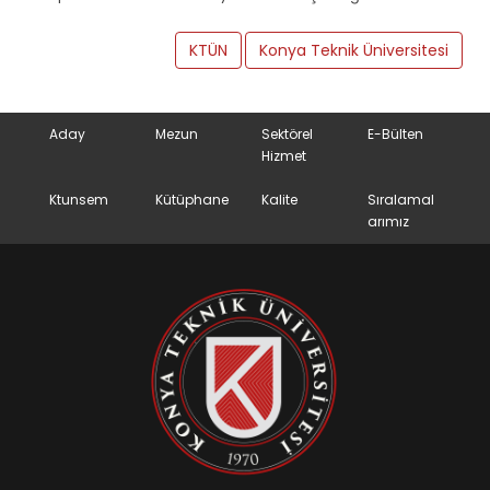
KTÜN
Konya Teknik Üniversitesi
Aday
Mezun
Sektörel
E-Bülten
Hizmet
Ktunsem
Kütüphane
Kalite
Sıralamal
arımız