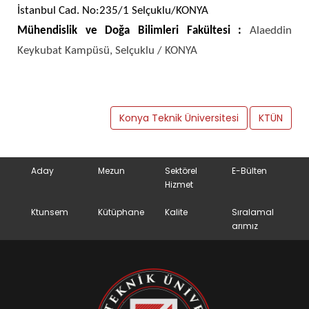
İstanbul Cad. No:235/1 Selçuklu/KONYA
Mühendislik ve Doğa Bilimleri Fakültesi :
Alaeddin
Keykubat Kampüsü, Selçuklu / KONYA
Konya Teknik Üniversitesi
KTÜN
Aday
Mezun
Sektörel
E-Bülten
Hizmet
Ktunsem
Kütüphane
Kalite
Sıralamal
arımız