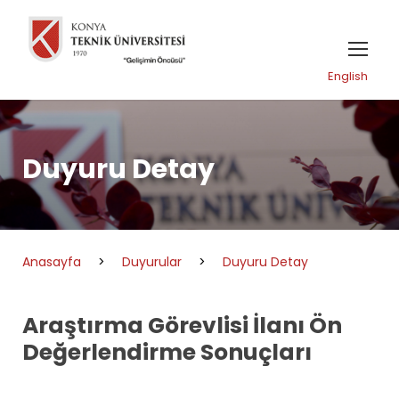
English
Duyuru Detay
Anasayfa
>
Duyurular
>
Duyuru Detay
Araştırma Görevlisi İlanı Ön
Değerlendirme Sonuçları