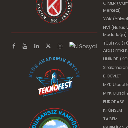
CİMER (Cumh
Merkezi)
YÖK (Yükse
NVİ (Nüfus v
Müdürlüğü)
TÜBİTAK (Tür
Araştırma 
UNİKOP (KOP 
Sıralamalar
E-DEVLET
MYK Ulusal 
MYK Ulusal Y
EUROPASS
KTÜNSEM
TAGEM
BASIN İLAN