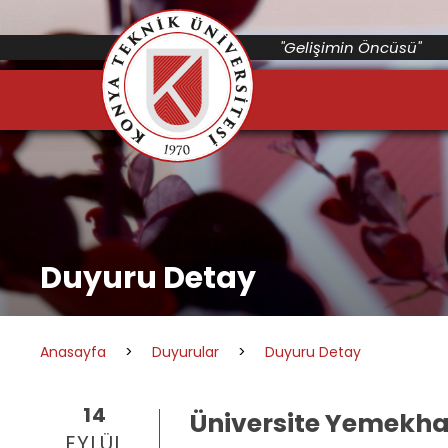
"Gelişimin Öncüsü"
Duyuru Detay
Anasayfa
>
Duyurular
>
Duyuru Detay
14
Üniversite Yemekha
EYLÜL