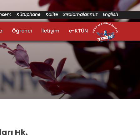
ünsem
Kütüphane
Kalite
Sıralamalarımız
English
a
Öğrenci
İletişim
e-KTÜN
arı Hk.