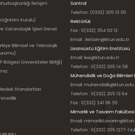
urbaşkanlığı İletişim
Santral
Telefon: (0332) 205 10 00
köğretim Kurulu)
Rektörlük
e Vatandaşlık İşleri Genel
Fax : 0(332) 354 00 12
Email : iletisim@ktun.edu.tr
kiye Bilimsel ve Teknolojik
Lisansüstü Eğitim Enstitüsü
Kurumu)
Email: lee@ktun.edu.tr
Bölgesi Üniversiteler Birliği)
Telefon : 0(332) 205 14 58
ımız
Mühendislik ve Doğa Bilimleri 
Email: muhendislik@ktun.edu.
Meslek Standartları
Telefon : 0(332) 205 13 64
eterlilik
Fax : 0(332) 241 06 35
Mimarlık ve Tasarım Fakültesi
Email: mimarliktasarim@ktun.
Telefon : 0(332) 205 1277-14
 KURUMU