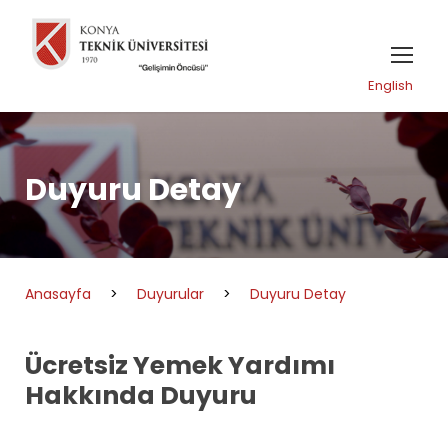
English
Duyuru Detay
Anasayfa
>
Duyurular
>
Duyuru Detay
Ücretsiz Yemek Yardımı
Hakkında Duyuru