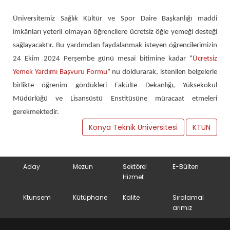
Üniversitemiz Sağlık Kültür ve Spor Daire Başkanlığı maddi
imkânları yeterli olmayan öğrencilere ücretsiz öğle yemeği desteği
sağlayacaktır. Bu yardımdan faydalanmak isteyen öğrencilerimizin
24 Ekim 2024 Perşembe günü mesai bitimine kadar “
Ücretsiz
Yemek Yardımı Başvuru Formu
” nu doldurarak, istenilen belgelerle
birlikte öğrenim gördükleri Fakülte Dekanlığı, Yüksekokul
Müdürlüğü ve Lisansüstü Enstitüsüne müracaat etmeleri
gerekmektedir.
Konya Teknik Üniversitesi
KTÜN
Aday
Mezun
Sektörel
E-Bülten
Hizmet
Ktunsem
Kütüphane
Kalite
Sıralamal
arımız