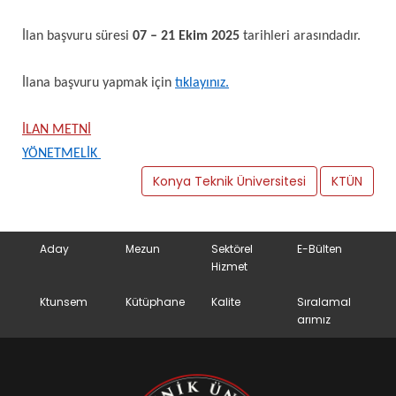
İlan başvuru süresi
07 – 21 Ekim 2025
tarihleri arasındadır.
İlana başvuru yapmak için
tıklayınız.
İLAN METNİ
YÖNETMELİK
Konya Teknik Üniversitesi
KTÜN
Aday
Mezun
Sektörel
E-Bülten
Hizmet
Ktunsem
Kütüphane
Kalite
Sıralamal
arımız