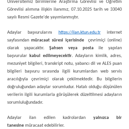
Üniversitemiz birimlerine Araştırma Görevlisi ve Öğretim
Görevlisi alımına ilişkin ilanımız, 07.10.2025 tarih ve 33040
sayılı Resmi Gazete'de yayımlanmıştır.
Adaylar başvurularını
https://ilan.ktun.edu.tr
internet
sayfasından
müracaat süresi içerisinde
çevrimiçi (online)
olarak yapacaktır.
Şahsen veya posta
ile yapılan
başvurular
kabul edilmeyecektir
. Adayların kimlik, adres,
mezuniyet bilgileri, transkript notu, yabancı dil ve ALES puan
bilgileri başvuru sırasında ilgili kurumlardan web servis
aracılığıyla çevrimiçi olarak çekilmektedir. Bu bilgilerin
doğruluğundan adaylar sorumludur. Hatalı olduğu düşünülen
verilerin ilgili kurumlarla görüşülerek düzeltilmesi adayların
sorumluluğundadır.
Adaylar ilan edilen kadrolardan
yalnızca bir
tanesine
müracaat edebilirler.