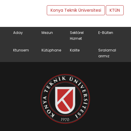
Konya Teknik Üniversitesi
KTÜN
Aday
Mezun
Sektörel
E-Bülten
Hizmet
Ktunsem
Kütüphane
Kalite
Sıralamal
arımız