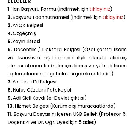
BELGELER
1.
İlan Başvuru Formu (
indirmek için
tıklayınız
)
2.
Başvuru Taahhütnamesi (
indirmek için
tıklayınız
)
3.
AYÖK Belgesi
4.
Özgeçmiş
5.
Yayın Listesi
6.
Doçentlik /
Doktora Belgesi
(Özel şartta lisans
ve lisansüstü eğitimlerinin ilgili alanda alınmış
olması istenen kadrolar için lisans ve yüksek lisans
diplomalarının da getirilmesi gerekmektedir.)
7.
Yabancı Dil Belgesi
8.
Nüfus Cüzdanı Fotokopisi
9.
Adli Sicil Kaydı (e-Devlet çıktısı)
10.
Hizmet Belgesi (Kurum dışı müracaatlarda)
11.
Başvuru Dosyasını içeren USB Bellek (Profesör 6,
Doçent 4 ve Dr. Öğr. Üyesi için 5 adet)