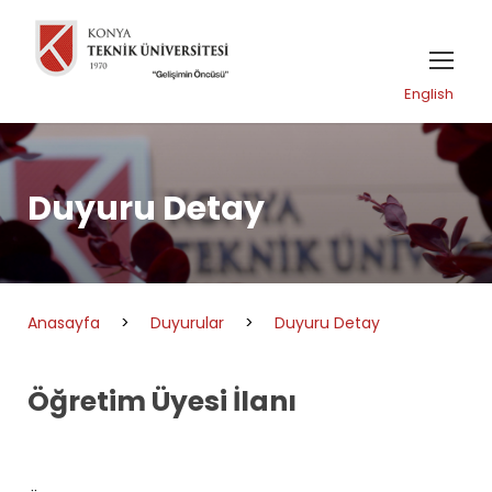
English
Duyuru Detay
Anasayfa
>
Duyurular
>
Duyuru Detay
Öğretim Üyesi İlanı