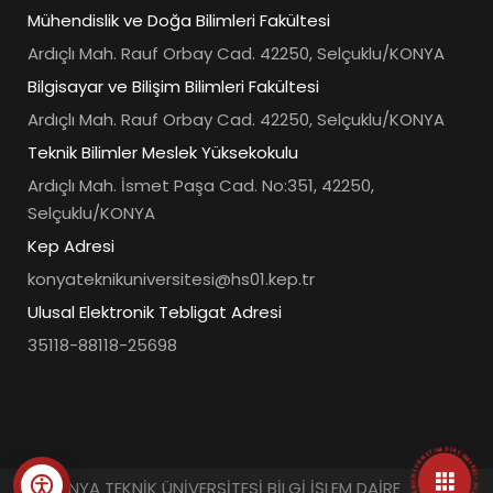
Mühendislik ve Doğa Bilimleri Fakültesi
Ardıçlı Mah. Rauf Orbay Cad. 42250, Selçuklu/KONYA
Bilgisayar ve Bilişim Bilimleri Fakültesi
Ardıçlı Mah. Rauf Orbay Cad. 42250, Selçuklu/KONYA
Teknik Bilimler Meslek Yüksekokulu
Ardıçlı Mah. İsmet Paşa Cad. No:351, 42250,
Selçuklu/KONYA
Kep Adresi
konyateknikuniversitesi@hs01.kep.tr
Ulusal Elektronik Tebligat Adresi
35118-88118-25698
• ÜNIVERSITE BILGI YÖNETIM SISTEMLERI • HIZLI ERIŞIM MENÜSÜ •
© KONYA TEKNİK ÜNİVERSİTESİ BİLGİ İŞLEM DAİRE