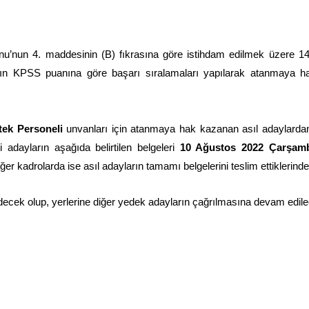
unu’nun 4. maddesinin (B) fıkrasına göre istihdam edilmek üzere 1
arın KPSS puanına göre başarı sıralamaları yapılarak atanmaya 
tek Personeli
unvanları için atanmaya hak kazanan asıl adaylardan b
 adayların aşağıda belirtilen belgeleri
10 Ağustos 2022 Çarşam
er kadrolarda ise asıl adayların tamamı belgelerini teslim ettiklerinden i
cek olup, yerlerine diğer yedek adayların çağrılmasına devam edilec