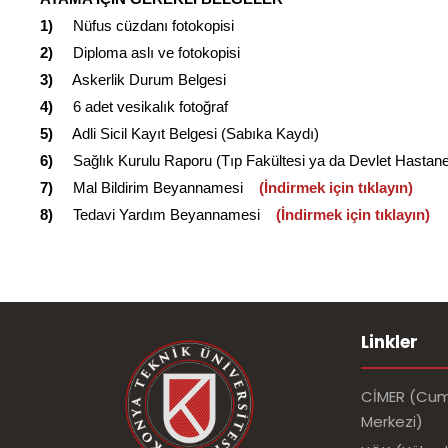
1)
Nüfus cüzdanı fotokopisi
2)
Diploma aslı ve fotokopisi
3)
Askerlik Durum Belgesi
4)
6 adet vesikalık fotoğraf
5)
Adli Sicil Kayıt Belgesi (Sabıka Kaydı)
6)
Sağlık Kurulu Raporu (Tıp Fakültesi ya da Devlet Hastan
7)
Mal Bildirim Beyannamesi
(İndirmek için tıklayın)
8)
Tedavi Yardım Beyannamesi
(İndirmek için tıklayın)
Linkler
CİMER (Cumh
Merkezi)