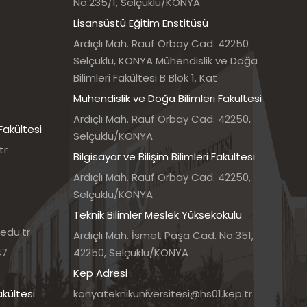
No:235/1, Selçuklu/KONYA
Lisansüstü Eğitim Enstitüsü
Ardıçlı Mah. Rauf Orbay Cad. 42250
Selçuklu, KONYA Mühendislik ve Doğa
Bilimleri Fakültesi B Blok 1. Kat
Mühendislik ve Doğa Bilimleri Fakültesi
Ardıçlı Mah. Rauf Orbay Cad. 42250,
Fakültesi
Selçuklu/KONYA
tr
Bilgisayar ve Bilişim Bilimleri Fakültesi
Ardıçlı Mah. Rauf Orbay Cad. 42250,
Selçuklu/KONYA
Teknik Bilimler Meslek Yüksekokulu
edu.tr
Ardıçlı Mah. İsmet Paşa Cad. No:351,
47
42250, Selçuklu/KONYA
Kep Adresi
akültesi
konyateknikuniversitesi@hs01.kep.tr