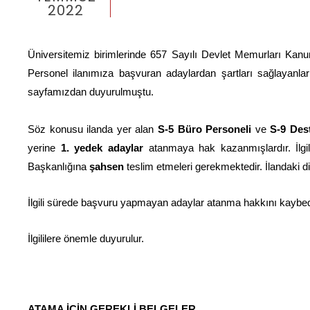
2022
Üniversitemiz birimlerinde 657 Sayılı Devlet Memurları Kan
Personel ilanımıza başvuran adaylardan şartları sağlayanl
sayfamızdan duyurulmuştu.
Söz konusu ilanda yer alan
S-5 Büro Personeli
ve
S-9 Des
yerine
1. yedek adaylar
atanmaya hak kazanmışlardır. İlgili
Başkanlığına
şahsen
teslim etmeleri gerekmektedir. İlandaki diğ
İlgili sürede başvuru yapmayan adaylar atanma hakkını kaybede
İlgililere önemle duyurulur.
ATAMA İÇİN GEREKLİ BELGELER