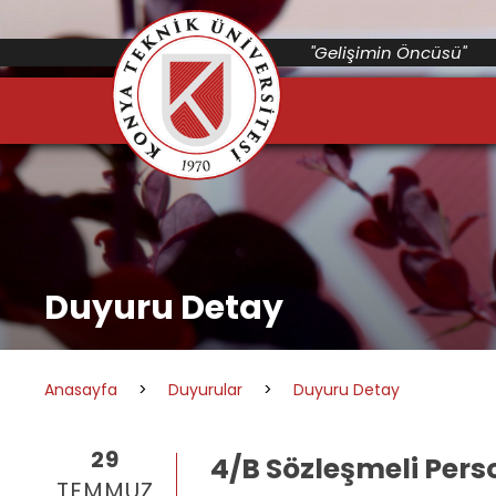
"Gelişimin Öncüsü"
Duyuru Detay
Anasayfa
>
Duyurular
>
Duyuru Detay
29
4/B Sözleşmeli Pers
TEMMUZ