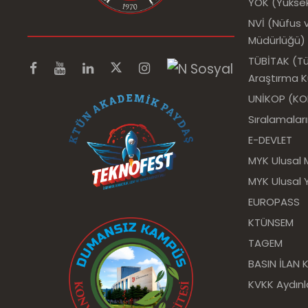
YÖK (Yükse
NVİ (Nüfus v
Müdürlüğü)
TÜBİTAK (Tür
Araştırma 
UNİKOP (KOP 
Sıralamalar
E-DEVLET
MYK Ulusal 
MYK Ulusal Y
EUROPASS
KTÜNSEM
TAGEM
BASIN İLAN
KVKK Aydın