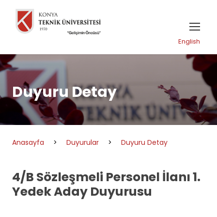
English
Duyuru Detay
Anasayfa
>
Duyurular
>
Duyuru Detay
4/B Sözleşmeli Personel İlanı 1.
Yedek Aday Duyurusu