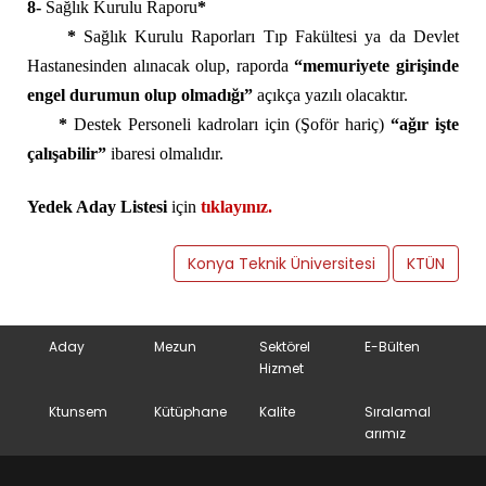
8-
Sağlık Kurulu Raporu
*
*
Sağlık Kurulu Raporları Tıp Fakültesi ya da Devlet
Hastanesinden alınacak olup, raporda
“memuriyete girişinde
engel durumun olup olmadığı”
açıkça yazılı olacaktır.
*
Destek Personeli kadroları için (Şoför hariç)
“ağır işte
çalışabilir”
ibaresi olmalıdır.
Yedek Aday Listesi
için
tıklayınız.
Konya Teknik Üniversitesi
KTÜN
Aday
Mezun
Sektörel
E-Bülten
Hizmet
Ktunsem
Kütüphane
Kalite
Sıralamal
arımız