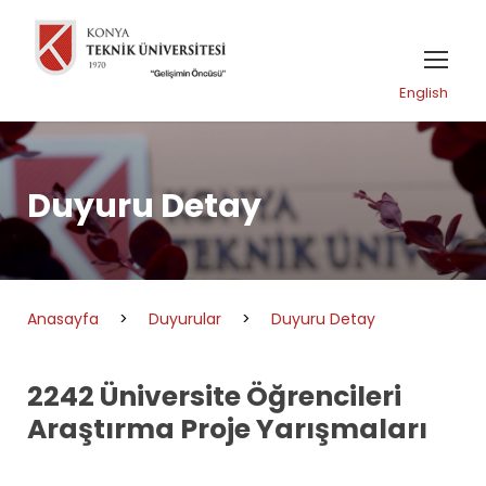
English
Duyuru Detay
Anasayfa
>
Duyurular
>
Duyuru Detay
2242 Üniversite Öğrencileri
Araştırma Proje Yarışmaları