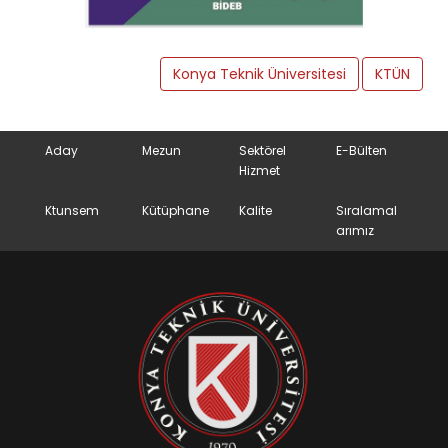
Konya Teknik Üniversitesi
KTÜN
Aday
Mezun
Sektörel
E-Bülten
Hizmet
Ktunsem
Kütüphane
Kalite
Sıralamal
arımız